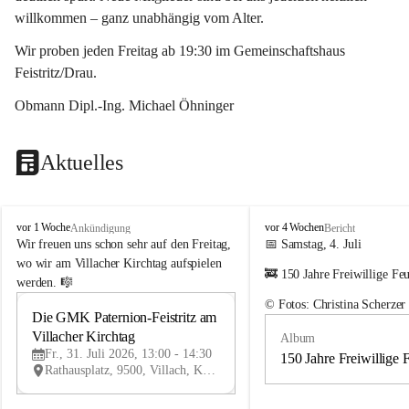
willkommen – ganz unabhängig vom Alter.
Wir proben jeden Freitag ab 19:30 im Gemeinschaftshaus 
Feistritz/Drau.
Obmann Dipl.-Ing. Michael Öhninger
Aktuelles
G
G
vor 1 Woche
vor 4 Wochen
Ankündigung
Bericht
e
e
Wir freuen uns schon sehr auf den Freitag, 
📅 Samstag, 4. Juli
m
m
wo wir am Villacher Kirchtag aufspielen 
🚒 150 Jahre Freiwillige Fe
e
e
werden. 🎼
i
i
© Fotos: Christina Scherzer
n
n
Die GMK Paternion-Feistritz am 
31
d
d
Villacher Kirchtag
Album
JUL
e
e
Fr., 31. Juli 2026, 13:00 - 14:30
m
m
150 Jahre Freiwillige 
Rathausplatz, 9500, Villach, Kärnten, AUT
u
u
s
s