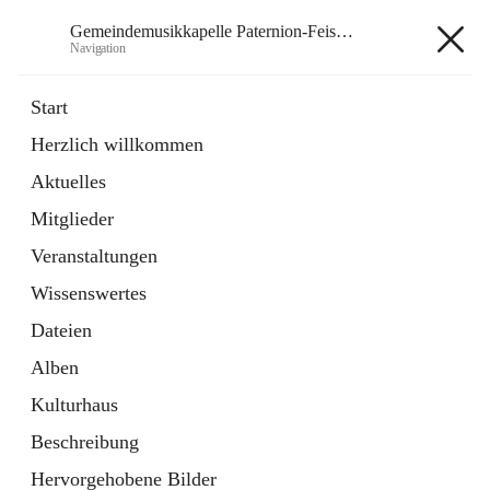
Gemeindemusikkapelle Paternion-Feistritz
Navigation
Gemeindemusikkapelle
Start
Paternion-Feistritz
Herzlich willkommen
Aktuelles
öffnet
Instagram
Mitglieder
in
Externe Webseite
neuem
Veranstaltungen
Tab
öffnet
Youtube
Wissenswertes
in
Externe Webseite
neuem
Dateien
Tab
Alben
Kulturhaus
Beschreibung
Hauptadresse
Hervorgehobene Bilder