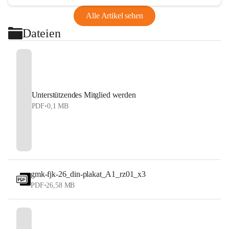
Alle Artikel sehen
Dateien
Unterstützendes Mitglied werden
PDF
•
0,1 MB
gmk-fjk-26_din-plakat_A1_rz01_x3
PDF
•
26,58 MB