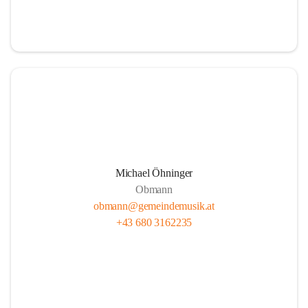
i
i
t
t
z
z
Michael Öhninger
Obmann
obmann@gemeindemusik.at
+43 680 3162235