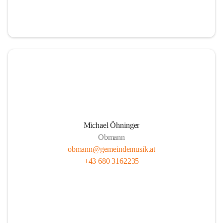
i
i
t
t
z
z
Michael Öhninger
Obmann
obmann@gemeindemusik.at
+43 680 3162235