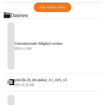
Alle Artikel sehen
Dateien
Unterstützendes Mitglied werden
PDF
•
0,1 MB
gmk-fjk-26_din-plakat_A1_rz01_x3
PDF
•
26,58 MB