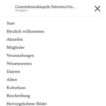
Gemeindemusikkapelle Paternion-Feistritz
Navigation
Gemeindemusikkapelle
Start
Paternion-Feistritz
Herzlich willkommen
Aktuelles
öffnet
Instagram
Mitglieder
in
Externe Webseite
neuem
Veranstaltungen
Tab
öffnet
Youtube
Wissenswertes
in
Externe Webseite
neuem
Dateien
Tab
Alben
Kulturhaus
Beschreibung
Hauptadresse
Hervorgehobene Bilder