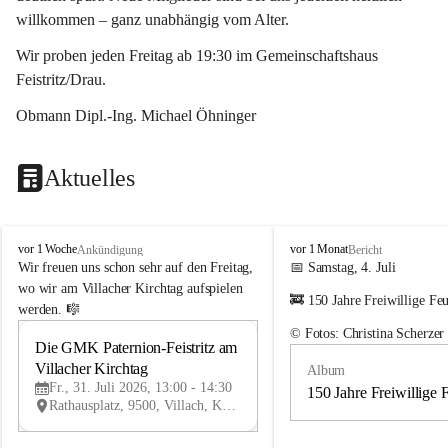
willkommen – ganz unabhängig vom Alter.
Wir proben jeden Freitag ab 19:30 im Gemeinschaftshaus 
Feistritz/Drau.
Obmann Dipl.-Ing. Michael Öhninger
Aktuelles
G
G
vor 1 Woche
vor 1 Monat
Ankündigung
Bericht
e
e
Wir freuen uns schon sehr auf den Freitag, 
📅 Samstag, 4. Juli
m
m
wo wir am Villacher Kirchtag aufspielen 
🚒 150 Jahre Freiwillige Fe
e
e
werden. 🎼
i
i
© Fotos: Christina Scherzer
n
n
Die GMK Paternion-Feistritz am 
31
d
d
Villacher Kirchtag
Album
JUL
e
e
Fr., 31. Juli 2026, 13:00 - 14:30
m
m
150 Jahre Freiwillige 
Rathausplatz, 9500, Villach, Kärnten, AUT
u
u
s
s