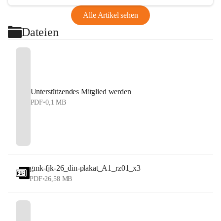
Alle Artikel sehen
Dateien
Unterstützendes Mitglied werden
PDF
•
0,1 MB
gmk-fjk-26_din-plakat_A1_rz01_x3
PDF
•
26,58 MB