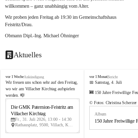
willkommen – ganz unabhängig vom Alter.
Wir proben jeden Freitag ab 19:30 im Gemeinschaftshaus 
Feistritz/Drau.
Obmann Dipl.-Ing. Michael Öhninger
Aktuelles
G
G
vor 1 Woche
vor 1 Monat
Ankündigung
Bericht
e
e
Wir freuen uns schon sehr auf den Freitag, 
📅 Samstag, 4. Juli
m
m
wo wir am Villacher Kirchtag aufspielen 
🚒 150 Jahre Freiwillige Fe
e
e
werden. 🎼
i
i
© Fotos: Christina Scherzer
n
n
Die GMK Paternion-Feistritz am 
31
d
d
Villacher Kirchtag
Album
JUL
e
e
Fr., 31. Juli 2026, 13:00 - 14:30
m
m
150 Jahre Freiwillige 
Rathausplatz, 9500, Villach, Kärnten, AUT
u
u
s
s