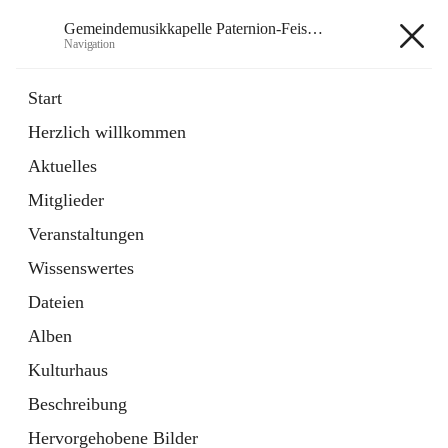
Gemeindemusikkapelle Paternion-Feistritz
Navigation
Gemeindemusikkapelle
Start
Paternion-Feistritz
Herzlich willkommen
Aktuelles
öffnet
Instagram
Mitglieder
in
Externe Webseite
neuem
Veranstaltungen
Tab
öffnet
Youtube
Wissenswertes
in
Externe Webseite
neuem
Dateien
Tab
Alben
Kulturhaus
Beschreibung
Hauptadresse
Hervorgehobene Bilder