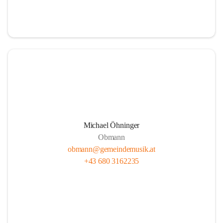
i
i
t
t
z
z
Michael Öhninger
Obmann
obmann@gemeindemusik.at
+43 680 3162235