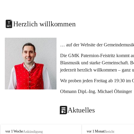
Herzlich willkommen
… auf der Website der Gemeindemusikka
Die GMK Paternion-Feistritz kommt aus
Blasmusik und starke Gemeinschaft. Bes
jederzeit herzlich willkommen – ganz 
Wir proben jeden Freitag ab 19:30 im 
Obmann Dipl.-Ing. Michael Öhninger
Aktuelles
G
G
vor 1 Woche
vor 1 Monat
Ankündigung
Bericht