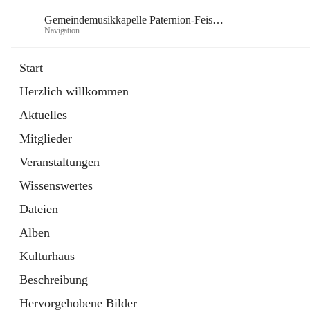
Gemeindemusikkapelle Paternion-Feistritz
Navigation
Gem
Start
Herzlich willkommen
öffnet
Instagram
Aktuelles
in
Externe Webseite
neuem
Mitglieder
Tab
öffnet
Youtube
in
Externe Webseite
Veranstaltungen
neuem
Tab
Wissenswertes
Dateien
Alben
Kulturhaus
Beschreibung
Hervorgehobene Bilder