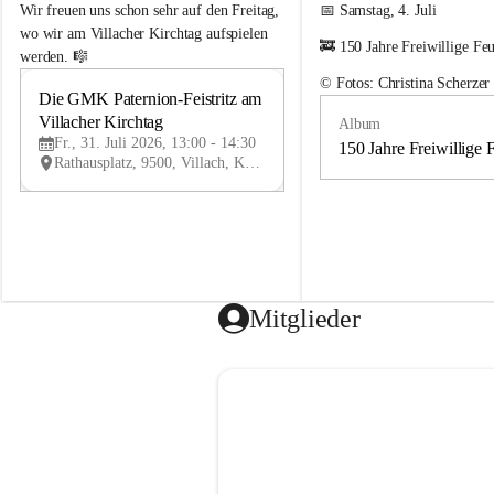
e
e
Wir freuen uns schon sehr auf den Freitag, 
📅 Samstag, 4. Juli
m
m
wo wir am Villacher Kirchtag aufspielen 
🚒 150 Jahre Freiwillige Fe
e
e
werden. 🎼
i
i
© Fotos: Christina Scherzer
n
n
Die GMK Paternion-Feistritz am 
31
d
d
Villacher Kirchtag
Album
JUL
e
e
Fr., 31. Juli 2026, 13:00 - 14:30
m
m
150 Jahre Freiwillige 
Rathausplatz, 9500, Villach, Kärnten, AUT
u
u
s
s
i
i
k
k
k
k
a
a
p
p
e
e
Mitglieder
l
l
l
l
e
e
P
P
a
a
t
t
e
e
r
r
n
n