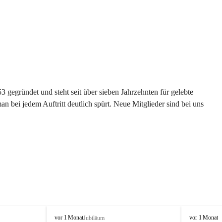
gegründet und steht seit über sieben Jahrzehnten für gelebte 
 bei jedem Auftritt deutlich spürt. Neue Mitglieder sind bei uns 
G
G
vor 1 Monat
vor 1 Monat
Jubiläum