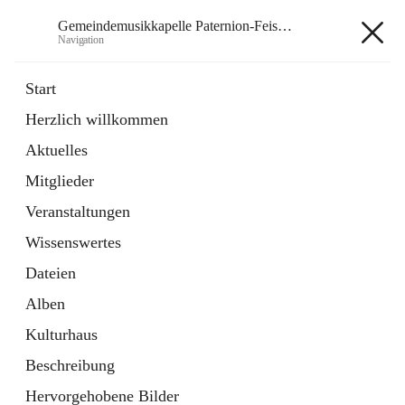
Gemeindemusikkapelle Paternion-Feistritz
Navigation
Gemeindemusikkapelle
Start
Paternion-Feistritz
Herzlich willkommen
Aktuelles
öffnet
Instagram
Mitglieder
in
Externe Webseite
neuem
Veranstaltungen
Tab
öffnet
Youtube
Wissenswertes
in
Externe Webseite
neuem
Dateien
Tab
Alben
Kulturhaus
Beschreibung
Hauptadresse
Hervorgehobene Bilder