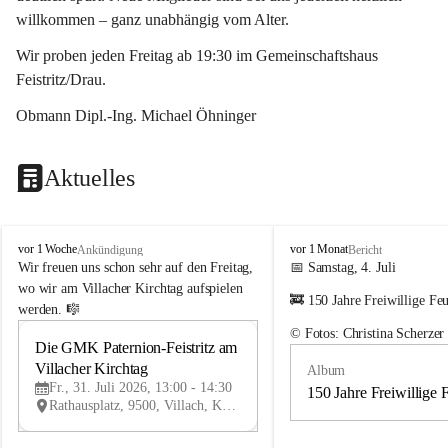
willkommen – ganz unabhängig vom Alter.
Wir proben jeden Freitag ab 19:30 im Gemeinschaftshaus 
Feistritz/Drau.
Obmann Dipl.-Ing. Michael Öhninger
Aktuelles
G
G
vor 1 Woche
vor 1 Monat
Ankündigung
Bericht
e
e
Wir freuen uns schon sehr auf den Freitag, 
📅 Samstag, 4. Juli
m
m
wo wir am Villacher Kirchtag aufspielen 
🚒 150 Jahre Freiwillige Fe
e
e
werden. 🎼
i
i
© Fotos: Christina Scherzer
n
n
Die GMK Paternion-Feistritz am 
31
d
d
Villacher Kirchtag
Album
JUL
e
e
Fr., 31. Juli 2026, 13:00 - 14:30
m
m
150 Jahre Freiwillige 
Rathausplatz, 9500, Villach, Kärnten, AUT
u
u
s
s