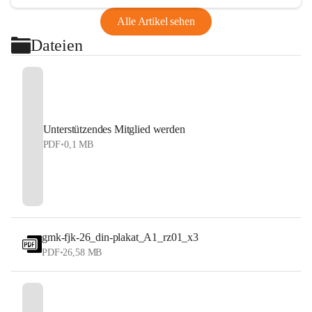
Alle Artikel sehen
Dateien
Unterstützendes Mitglied werden
PDF
•
0,1 MB
gmk-fjk-26_din-plakat_A1_rz01_x3
PDF
•
26,58 MB