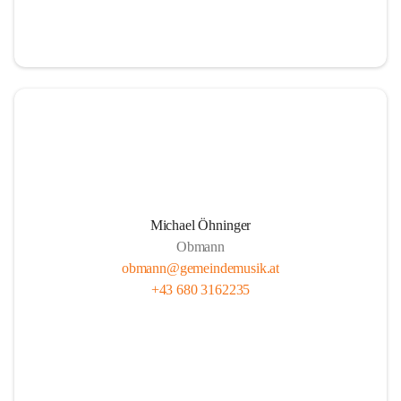
i
i
t
t
z
z
Michael Öhninger
Obmann
obmann@gemeindemusik.at
+43 680 3162235