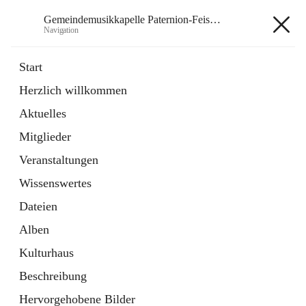
Gemeindemusikkapelle Paternion-Feistritz
Navigation
Gemeindemusikkapelle
Start
Paternion-Feistritz
Herzlich willkommen
Aktuelles
öffnet
Instagram
Mitglieder
in
Externe Webseite
neuem
Veranstaltungen
Tab
öffnet
Youtube
Wissenswertes
in
Externe Webseite
neuem
Dateien
Tab
Alben
Kulturhaus
Beschreibung
Hauptadresse
Hervorgehobene Bilder