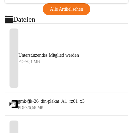
Alle Artikel sehen
Dateien
Unterstützendes Mitglied werden
PDF
•
0,1 MB
gmk-fjk-26_din-plakat_A1_rz01_x3
PDF
•
26,58 MB