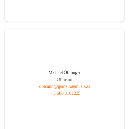
i
i
t
t
z
z
Michael Öhninger
Obmann
obmann@gemeindemusik.at
+43 680 3162235