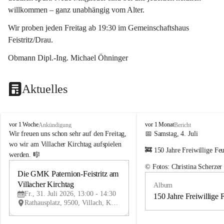
willkommen – ganz unabhängig vom Alter.
Wir proben jeden Freitag ab 19:30 im Gemeinschaftshaus 
Feistritz/Drau.
Obmann Dipl.-Ing. Michael Öhninger
Aktuelles
G
G
vor 1 Woche
vor 1 Monat
Ankündigung
Bericht
e
e
Wir freuen uns schon sehr auf den Freitag, 
📅 Samstag, 4. Juli
m
m
wo wir am Villacher Kirchtag aufspielen 
🚒 150 Jahre Freiwillige Fe
e
e
werden. 🎼
i
i
© Fotos: Christina Scherzer
n
n
Die GMK Paternion-Feistritz am 
31
d
d
Villacher Kirchtag
Album
JUL
e
e
Fr., 31. Juli 2026, 13:00 - 14:30
m
m
150 Jahre Freiwillige 
Rathausplatz, 9500, Villach, Kärnten, AUT
u
u
s
s