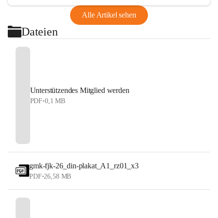
Alle Artikel sehen
Dateien
Unterstützendes Mitglied werden
PDF
•
0,1 MB
gmk-fjk-26_din-plakat_A1_rz01_x3
PDF
•
26,58 MB