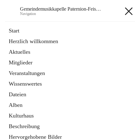
Gemeindemusikkapelle Paternion-Feistritz
Navigation
Gemeindemusikkapelle
Start
Paternion-Feistritz
Herzlich willkommen
Aktuelles
öffnet
Instagram
Mitglieder
in
Externe Webseite
neuem
Veranstaltungen
Tab
öffnet
Youtube
Wissenswertes
in
Externe Webseite
neuem
Dateien
Tab
Alben
Kulturhaus
Beschreibung
Hauptadresse
Hervorgehobene Bilder