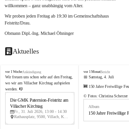
willkommen – ganz unabhängig vom Alter.
Wir proben jeden Freitag ab 19:30 im Gemeinschaftshaus 
Feistritz/Drau.
Obmann Dipl.-Ing. Michael Öhninger
Aktuelles
G
G
vor 1 Woche
vor 1 Monat
Ankündigung
Bericht
e
e
Wir freuen uns schon sehr auf den Freitag, 
📅 Samstag, 4. Juli
m
m
wo wir am Villacher Kirchtag aufspielen 
🚒 150 Jahre Freiwillige Fe
e
e
werden. 🎼
i
i
© Fotos: Christina Scherzer
n
n
Die GMK Paternion-Feistritz am 
31
d
d
Villacher Kirchtag
Album
JUL
e
e
Fr., 31. Juli 2026, 13:00 - 14:30
m
m
150 Jahre Freiwillige 
Rathausplatz, 9500, Villach, Kärnten, AUT
u
u
s
s