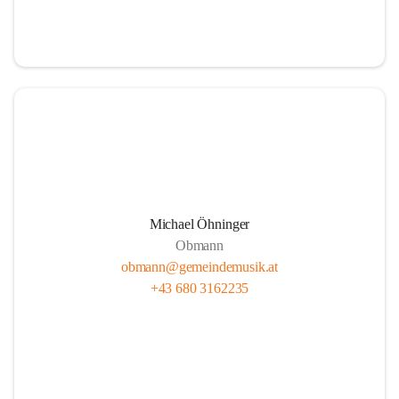
i
i
t
t
z
z
Michael Öhninger
Obmann
obmann@gemeindemusik.at
+43 680 3162235