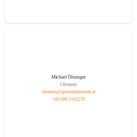
i
i
t
t
z
z
Michael Öhninger
Obmann
obmann@gemeindemusik.at
+43 680 3162235