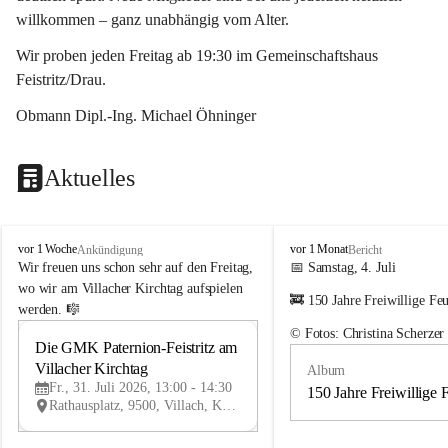
willkommen – ganz unabhängig vom Alter.
Wir proben jeden Freitag ab 19:30 im Gemeinschaftshaus 
Feistritz/Drau.
Obmann Dipl.-Ing. Michael Öhninger
Aktuelles
G
G
vor 1 Woche
vor 1 Monat
Ankündigung
Bericht
e
e
Wir freuen uns schon sehr auf den Freitag, 
📅 Samstag, 4. Juli
m
m
wo wir am Villacher Kirchtag aufspielen 
🚒 150 Jahre Freiwillige Fe
e
e
werden. 🎼
i
i
© Fotos: Christina Scherzer
n
n
Die GMK Paternion-Feistritz am 
31
d
d
Villacher Kirchtag
Album
JUL
e
e
Fr., 31. Juli 2026, 13:00 - 14:30
m
m
150 Jahre Freiwillige 
Rathausplatz, 9500, Villach, Kärnten, AUT
u
u
s
s