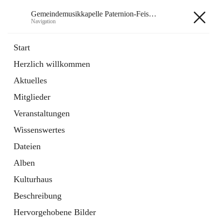
Gemeindemusikkapelle Paternion-Feistritz
Navigation
Gemeindemusikkapelle
Start
Paternion-Feistritz
Herzlich willkommen
Aktuelles
öffnet
Instagram
Mitglieder
in
Externe Webseite
neuem
Veranstaltungen
Tab
öffnet
Youtube
Wissenswertes
in
Externe Webseite
neuem
Dateien
Tab
Alben
Kulturhaus
Beschreibung
Hauptadresse
Hervorgehobene Bilder