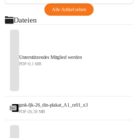
Alle Artikel sehen
Dateien
Unterstützendes Mitglied werden
PDF
•
0,1 MB
gmk-fjk-26_din-plakat_A1_rz01_x3
PDF
•
26,58 MB