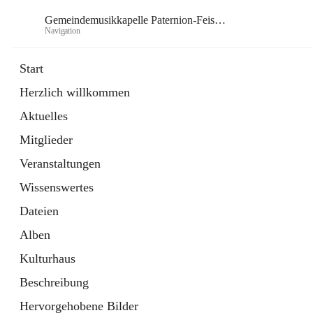
Gemeindemusikkapelle Paternion-Feistritz
Navigation
Gem
Start
Herzlich willkommen
öffnet
Instagram
Aktuelles
in
Externe Webseite
neuem
Mitglieder
Tab
öffnet
Youtube
in
Externe Webseite
Veranstaltungen
neuem
Tab
Wissenswertes
Dateien
Alben
Kulturhaus
Beschreibung
Hervorgehobene Bilder