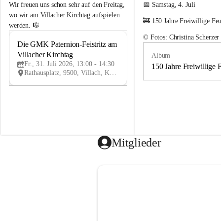
e
e
Wir freuen uns schon sehr auf den Freitag, 
📅 Samstag, 4. Juli
m
m
wo wir am Villacher Kirchtag aufspielen 
🚒 150 Jahre Freiwillige Fe
e
e
werden. 🎼
i
i
© Fotos: Christina Scherzer
n
n
Die GMK Paternion-Feistritz am 
31
d
d
Villacher Kirchtag
Album
JUL
e
e
Fr., 31. Juli 2026, 13:00 - 14:30
m
m
150 Jahre Freiwillige 
Rathausplatz, 9500, Villach, Kärnten, AUT
u
u
s
s
i
i
k
k
k
k
a
a
p
p
e
e
Mitglieder
l
l
l
l
e
e
P
P
a
a
t
t
e
e
r
r
n
n