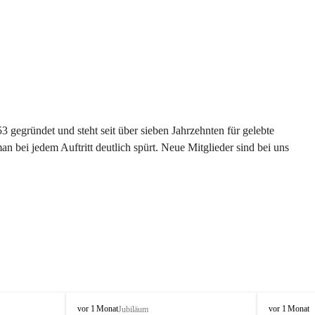
gegründet und steht seit über sieben Jahrzehnten für gelebte 
 bei jedem Auftritt deutlich spürt. Neue Mitglieder sind bei uns 
G
G
vor 1 Monat
vor 1 Monat
Jubiläum