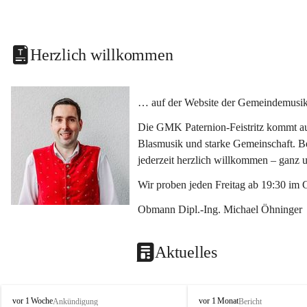
Herzlich willkommen
… auf der Website der Gemeindemusikka
Die GMK Paternion-Feistritz kommt aus
Blasmusik und starke Gemeinschaft. Bes
jederzeit herzlich willkommen – ganz 
Wir proben jeden Freitag ab 19:30 im 
Obmann Dipl.-Ing. Michael Öhninger
Aktuelles
G
G
vor 1 Woche
vor 1 Monat
Ankündigung
Bericht