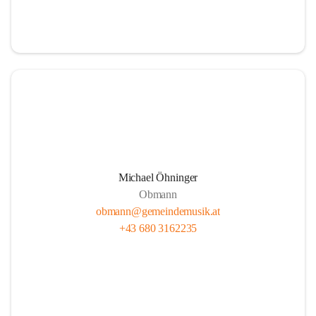
i
i
t
t
z
z
Michael Öhninger
Obmann
obmann@gemeindemusik.at
+43 680 3162235