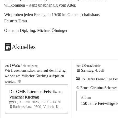
willkommen – ganz unabhängig vom Alter.
Wir proben jeden Freitag ab 19:30 im Gemeinschaftshaus 
Feistritz/Drau.
Obmann Dipl.-Ing. Michael Öhninger
Aktuelles
G
G
vor 1 Woche
vor 1 Monat
Ankündigung
Bericht
e
e
Wir freuen uns schon sehr auf den Freitag, 
📅 Samstag, 4. Juli
m
m
wo wir am Villacher Kirchtag aufspielen 
🚒 150 Jahre Freiwillige Fe
e
e
werden. 🎼
i
i
© Fotos: Christina Scherzer
n
n
Die GMK Paternion-Feistritz am 
31
d
d
Villacher Kirchtag
Album
JUL
e
e
Fr., 31. Juli 2026, 13:00 - 14:30
m
m
150 Jahre Freiwillige 
Rathausplatz, 9500, Villach, Kärnten, AUT
u
u
s
s