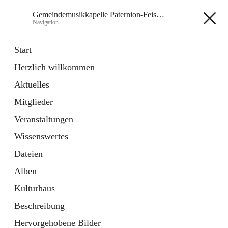
Gemeindemusikkapelle Paternion-Feistritz
Navigation
Gemeindemusikkapelle
Start
Paternion-Feistritz
Herzlich willkommen
Aktuelles
öffnet
Instagram
Mitglieder
in
Externe Webseite
neuem
Veranstaltungen
Tab
öffnet
Youtube
Wissenswertes
in
Externe Webseite
neuem
Dateien
Tab
Alben
Kulturhaus
Beschreibung
Hauptadresse
Hervorgehobene Bilder