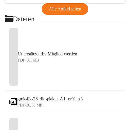
Alle Artikel sehen
Dateien
Unterstützendes Mitglied werden
PDF
•
0,1 MB
gmk-fjk-26_din-plakat_A1_rz01_x3
PDF
•
26,58 MB