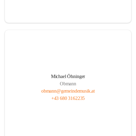
i
i
t
t
z
z
Michael Öhninger
Obmann
obmann@gemeindemusik.at
+43 680 3162235