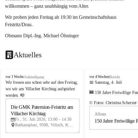
willkommen – ganz unabhängig vom Alter.
Wir proben jeden Freitag ab 19:30 im Gemeinschaftshaus 
Feistritz/Drau.
Obmann Dipl.-Ing. Michael Öhninger
Aktuelles
G
G
vor 1 Woche
vor 4 Wochen
Ankündigung
Bericht
e
e
Wir freuen uns schon sehr auf den Freitag, 
📅 Samstag, 4. Juli
m
m
wo wir am Villacher Kirchtag aufspielen 
🚒 150 Jahre Freiwillige Fe
e
e
werden. 🎼
i
i
© Fotos: Christina Scherzer
n
n
Die GMK Paternion-Feistritz am 
31
d
d
Villacher Kirchtag
Album
JUL
e
e
Fr., 31. Juli 2026, 13:00 - 14:30
m
m
150 Jahre Freiwillige 
Rathausplatz, 9500, Villach, Kärnten, AUT
u
u
s
s