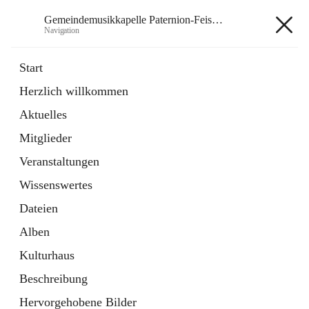
Gemeindemusikkapelle Paternion-Feistritz
Navigation
Gemeindemusikkapelle
Start
Paternion-Feistritz
Herzlich willkommen
Aktuelles
öffnet
Instagram
Mitglieder
in
Externe Webseite
neuem
Veranstaltungen
Tab
öffnet
Youtube
Wissenswertes
in
Externe Webseite
neuem
Dateien
Tab
Alben
Kulturhaus
Beschreibung
Hauptadresse
Hervorgehobene Bilder