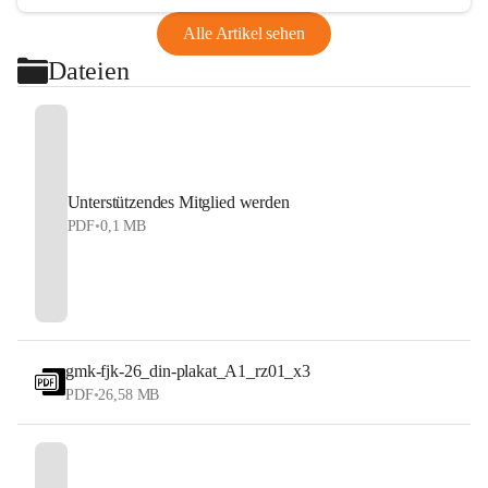
Alle Artikel sehen
Dateien
Unterstützendes Mitglied werden
PDF
•
0,1 MB
gmk-fjk-26_din-plakat_A1_rz01_x3
PDF
•
26,58 MB