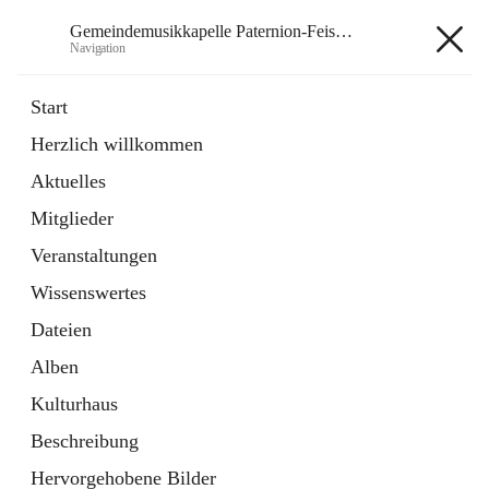
Gemeindemusikkapelle Paternion-Feistritz
Navigation
Gemeindemusikkapelle
Start
Paternion-Feistritz
Herzlich willkommen
Aktuelles
öffnet
Instagram
Mitglieder
in
Externe Webseite
neuem
Veranstaltungen
Tab
öffnet
Youtube
Wissenswertes
in
Externe Webseite
neuem
Dateien
Tab
Alben
Kulturhaus
Beschreibung
Hauptadresse
Hervorgehobene Bilder