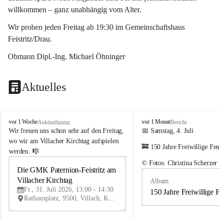
willkommen – ganz unabhängig vom Alter.
Wir proben jeden Freitag ab 19:30 im Gemeinschaftshaus 
Feistritz/Drau.
Obmann Dipl.-Ing. Michael Öhninger
Aktuelles
G
G
vor 1 Woche
vor 1 Monat
Ankündigung
Bericht
e
e
Wir freuen uns schon sehr auf den Freitag, 
📅 Samstag, 4. Juli
m
m
wo wir am Villacher Kirchtag aufspielen 
🚒 150 Jahre Freiwillige Fe
e
e
werden. 🎼
i
i
© Fotos: Christina Scherzer
n
n
Die GMK Paternion-Feistritz am 
31
d
d
Villacher Kirchtag
Album
JUL
e
e
Fr., 31. Juli 2026, 13:00 - 14:30
m
m
150 Jahre Freiwillige 
Rathausplatz, 9500, Villach, Kärnten, AUT
u
u
s
s