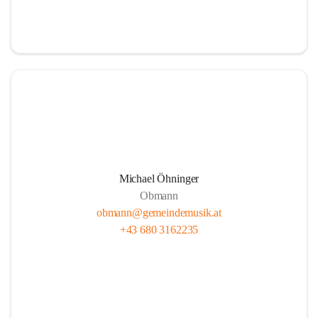
i
i
t
t
z
z
Michael Öhninger
Obmann
obmann@gemeindemusik.at
+43 680 3162235