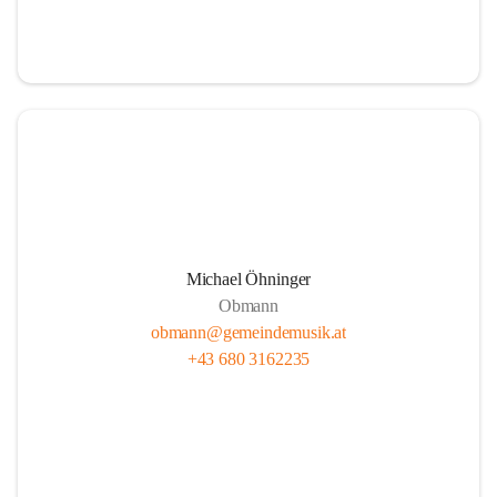
i
i
t
t
z
z
Michael Öhninger
Obmann
obmann@gemeindemusik.at
+43 680 3162235