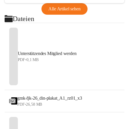
Alle Artikel sehen
Dateien
Unterstützendes Mitglied werden
PDF
•
0,1 MB
gmk-fjk-26_din-plakat_A1_rz01_x3
PDF
•
26,58 MB