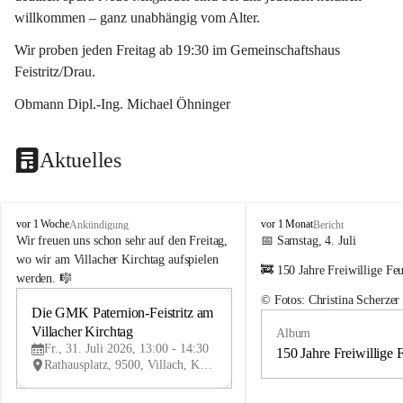
willkommen – ganz unabhängig vom Alter.
Wir proben jeden Freitag ab 19:30 im Gemeinschaftshaus 
Feistritz/Drau.
Obmann Dipl.-Ing. Michael Öhninger
Aktuelles
G
G
vor 1 Woche
vor 1 Monat
Ankündigung
Bericht
e
e
Wir freuen uns schon sehr auf den Freitag, 
📅 Samstag, 4. Juli
m
m
wo wir am Villacher Kirchtag aufspielen 
🚒 150 Jahre Freiwillige Fe
e
e
werden. 🎼
i
i
© Fotos: Christina Scherzer
n
n
Die GMK Paternion-Feistritz am 
31
d
d
Villacher Kirchtag
Album
JUL
e
e
Fr., 31. Juli 2026, 13:00 - 14:30
m
m
150 Jahre Freiwillige 
Rathausplatz, 9500, Villach, Kärnten, AUT
u
u
s
s