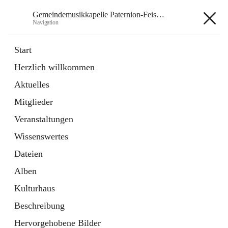
Gemeindemusikkapelle Paternion-Feistritz
Navigation
Gemeindemusikkapelle
Start
Paternion-Feistritz
Herzlich willkommen
Aktuelles
öffnet
Instagram
Mitglieder
in
Externe Webseite
neuem
Veranstaltungen
Tab
öffnet
Youtube
Wissenswertes
in
Externe Webseite
neuem
Dateien
Tab
Alben
Kulturhaus
Beschreibung
Hauptadresse
Hervorgehobene Bilder