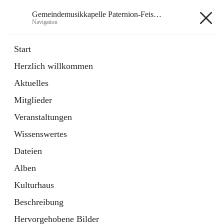
Gemeindemusikkapelle Paternion-Feistritz
Navigation
Gemeindemusikkapelle
Start
Paternion-Feistritz
Herzlich willkommen
Aktuelles
öffnet
Instagram
Mitglieder
in
Externe Webseite
neuem
Veranstaltungen
Tab
öffnet
Youtube
Wissenswertes
in
Externe Webseite
neuem
Dateien
Tab
Alben
Kulturhaus
Beschreibung
Hauptadresse
Hervorgehobene Bilder