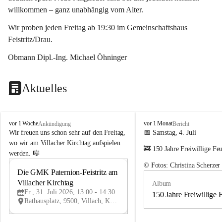
willkommen – ganz unabhängig vom Alter.
Wir proben jeden Freitag ab 19:30 im Gemeinschaftshaus 
Feistritz/Drau.
Obmann Dipl.-Ing. Michael Öhninger
Aktuelles
G
G
vor 1 Woche
vor 1 Monat
Ankündigung
Bericht
e
e
Wir freuen uns schon sehr auf den Freitag, 
📅 Samstag, 4. Juli
m
m
wo wir am Villacher Kirchtag aufspielen 
🚒 150 Jahre Freiwillige Fe
e
e
werden. 🎼
i
i
© Fotos: Christina Scherzer
n
n
Die GMK Paternion-Feistritz am 
31
d
d
Villacher Kirchtag
Album
JUL
e
e
Fr., 31. Juli 2026, 13:00 - 14:30
m
m
150 Jahre Freiwillige 
Rathausplatz, 9500, Villach, Kärnten, AUT
u
u
s
s