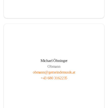
i
i
t
t
z
z
Michael Öhninger
Obmann
obmann@gemeindemusik.at
+43 680 3162235