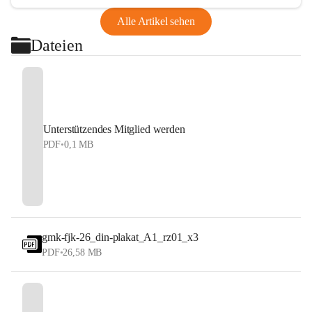
Alle Artikel sehen
Dateien
Unterstützendes Mitglied werden
PDF
•
0,1 MB
gmk-fjk-26_din-plakat_A1_rz01_x3
PDF
•
26,58 MB