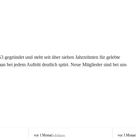
gegründet und steht seit über sieben Jahrzehnten für gelebte 
 bei jedem Auftritt deutlich spürt. Neue Mitglieder sind bei uns 
G
G
vor 1 Monat
vor 1 Monat
Jubiläum