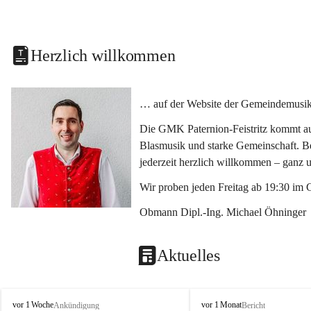
Herzlich willkommen
… auf der Website der Gemeindemusikka
Die GMK Paternion-Feistritz kommt aus
Blasmusik und starke Gemeinschaft. Bes
jederzeit herzlich willkommen – ganz 
Wir proben jeden Freitag ab 19:30 im 
Obmann Dipl.-Ing. Michael Öhninger
Aktuelles
G
G
vor 1 Woche
vor 1 Monat
Ankündigung
Bericht