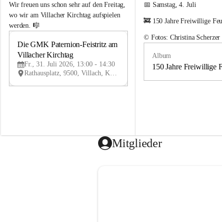
e
e
Wir freuen uns schon sehr auf den Freitag, 
📅 Samstag, 4. Juli
m
m
wo wir am Villacher Kirchtag aufspielen 
🚒 150 Jahre Freiwillige Fe
e
e
werden. 🎼
i
i
© Fotos: Christina Scherzer
n
n
Die GMK Paternion-Feistritz am 
31
d
d
Villacher Kirchtag
Album
JUL
e
e
Fr., 31. Juli 2026, 13:00 - 14:30
m
m
150 Jahre Freiwillige 
Rathausplatz, 9500, Villach, Kärnten, AUT
u
u
s
s
i
i
k
k
k
k
a
a
p
p
e
e
Mitglieder
l
l
l
l
e
e
P
P
a
a
t
t
e
e
r
r
n
n