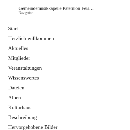
Gemeindemusikkapelle Paternion-Feistritz
Navigation
Gem
Start
Herzlich willkommen
öffnet
Instagram
Aktuelles
in
Externe Webseite
neuem
Mitglieder
Tab
öffnet
Youtube
in
Externe Webseite
Veranstaltungen
neuem
Tab
Wissenswertes
Dateien
Alben
Kulturhaus
Beschreibung
Hervorgehobene Bilder