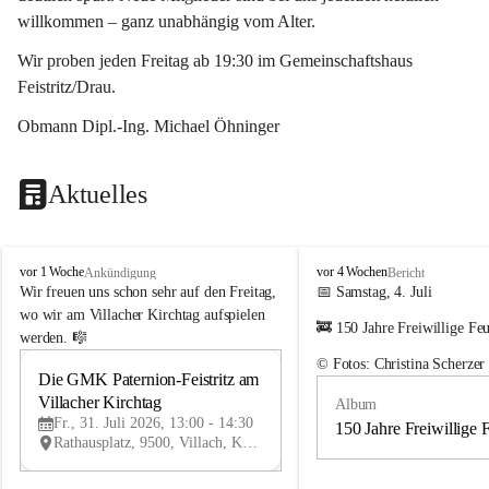
willkommen – ganz unabhängig vom Alter.
Wir proben jeden Freitag ab 19:30 im Gemeinschaftshaus 
Feistritz/Drau.
Obmann Dipl.-Ing. Michael Öhninger
Aktuelles
G
G
vor 1 Woche
vor 4 Wochen
Ankündigung
Bericht
e
e
Wir freuen uns schon sehr auf den Freitag, 
📅 Samstag, 4. Juli
m
m
wo wir am Villacher Kirchtag aufspielen 
🚒 150 Jahre Freiwillige Fe
e
e
werden. 🎼
i
i
© Fotos: Christina Scherzer
n
n
Die GMK Paternion-Feistritz am 
31
d
d
Villacher Kirchtag
Album
JUL
e
e
Fr., 31. Juli 2026, 13:00 - 14:30
m
m
150 Jahre Freiwillige 
Rathausplatz, 9500, Villach, Kärnten, AUT
u
u
s
s