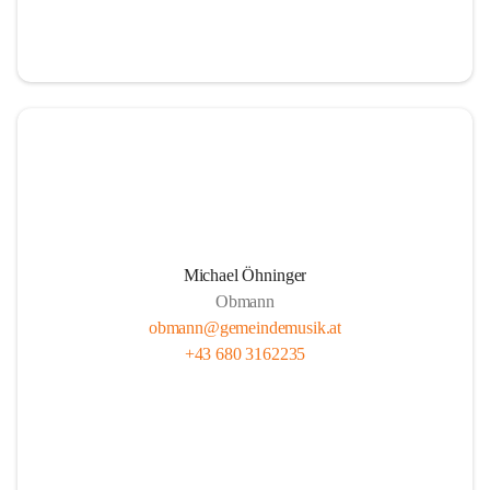
i
i
t
t
z
z
Michael Öhninger
Obmann
obmann@gemeindemusik.at
+43 680 3162235