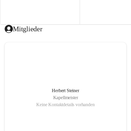
i
i
k
k
k
k
a
a
p
p
e
e
Mitglieder
l
l
l
l
e
e
P
P
a
a
t
t
e
e
r
r
n
n
i
i
o
o
n
n
Herbert Steiner
-
-
Kapellmeister
F
F
Keine Kontaktdetails vorhanden
e
e
i
i
s
s
t
t
r
r