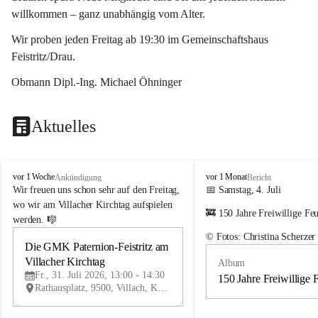
willkommen – ganz unabhängig vom Alter.
Wir proben jeden Freitag ab 19:30 im Gemeinschaftshaus 
Feistritz/Drau.
Obmann Dipl.-Ing. Michael Öhninger
Aktuelles
G
G
vor 1 Woche
vor 1 Monat
Ankündigung
Bericht
e
e
Wir freuen uns schon sehr auf den Freitag, 
📅 Samstag, 4. Juli
m
m
wo wir am Villacher Kirchtag aufspielen 
🚒 150 Jahre Freiwillige Fe
e
e
werden. 🎼
i
i
© Fotos: Christina Scherzer
n
n
Die GMK Paternion-Feistritz am 
31
d
d
Villacher Kirchtag
Album
JUL
e
e
Fr., 31. Juli 2026, 13:00 - 14:30
m
m
150 Jahre Freiwillige 
Rathausplatz, 9500, Villach, Kärnten, AUT
u
u
s
s