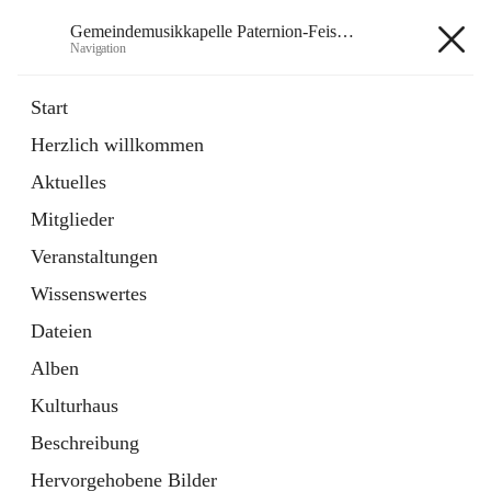
Gemeindemusikkapelle Paternion-Feistritz
Navigation
Gemeindemusikkapelle
Start
Paternion-Feistritz
Herzlich willkommen
Aktuelles
öffnet
Instagram
Mitglieder
in
Externe Webseite
neuem
Veranstaltungen
Tab
öffnet
Youtube
Wissenswertes
in
Externe Webseite
neuem
Dateien
Tab
Alben
Kulturhaus
Beschreibung
Hauptadresse
Hervorgehobene Bilder