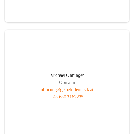
i
i
t
t
z
z
Michael Öhninger
Obmann
obmann@gemeindemusik.at
+43 680 3162235