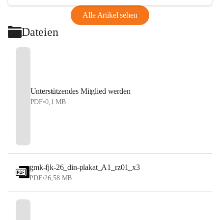
Alle Artikel sehen
Dateien
Unterstützendes Mitglied werden
PDF
•
0,1 MB
gmk-fjk-26_din-plakat_A1_rz01_x3
PDF
•
26,58 MB