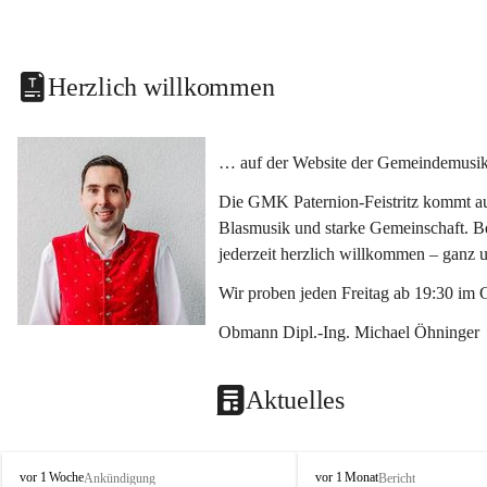
Herzlich willkommen
… auf der Website der Gemeindemusikka
Die GMK Paternion-Feistritz kommt aus
Blasmusik und starke Gemeinschaft. Bes
jederzeit herzlich willkommen – ganz 
Wir proben jeden Freitag ab 19:30 im 
Obmann Dipl.-Ing. Michael Öhninger
Aktuelles
G
G
vor 1 Woche
vor 1 Monat
Ankündigung
Bericht