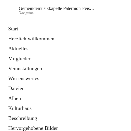
Gemeindemusikkapelle Paternion-Feistritz
Navigation
Gem
Start
Herzlich willkommen
öffnet
Instagram
Aktuelles
in
Externe Webseite
neuem
Mitglieder
Tab
öffnet
Youtube
in
Externe Webseite
Veranstaltungen
neuem
Tab
Wissenswertes
Dateien
Alben
Kulturhaus
Beschreibung
Hervorgehobene Bilder