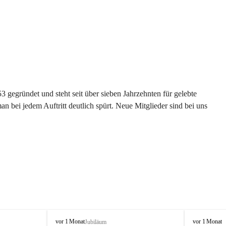
gegründet und steht seit über sieben Jahrzehnten für gelebte 
 bei jedem Auftritt deutlich spürt. Neue Mitglieder sind bei uns 
G
G
vor 1 Monat
vor 1 Monat
Jubiläum