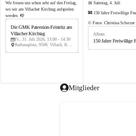
e
e
Wir freuen uns schon sehr auf den Freitag, 
📅 Samstag, 4. Juli
m
m
wo wir am Villacher Kirchtag aufspielen 
🚒 150 Jahre Freiwillige Fe
e
e
werden. 🎼
i
i
© Fotos: Christina Scherzer
n
n
Die GMK Paternion-Feistritz am 
31
d
d
Villacher Kirchtag
Album
JUL
e
e
Fr., 31. Juli 2026, 13:00 - 14:30
m
m
150 Jahre Freiwillige 
Rathausplatz, 9500, Villach, Kärnten, AUT
u
u
s
s
i
i
k
k
k
k
a
a
p
p
e
e
Mitglieder
l
l
l
l
e
e
P
P
a
a
t
t
e
e
r
r
n
n