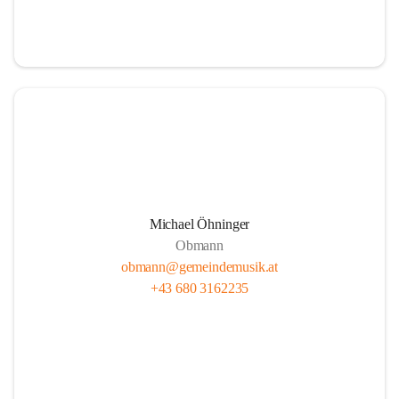
i
i
t
t
z
z
Michael Öhninger
Obmann
obmann@gemeindemusik.at
+43 680 3162235