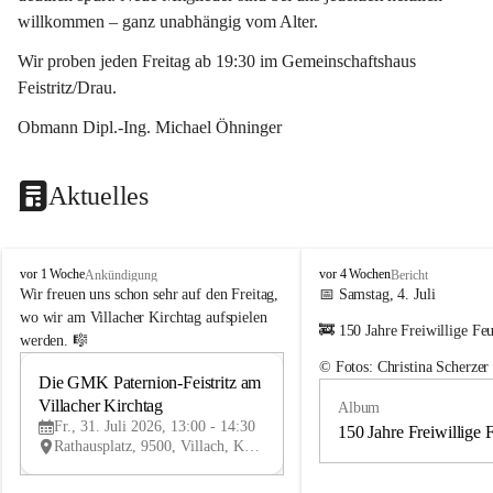
willkommen – ganz unabhängig vom Alter.
Wir proben jeden Freitag ab 19:30 im Gemeinschaftshaus 
Feistritz/Drau.
Obmann Dipl.-Ing. Michael Öhninger
Aktuelles
G
G
vor 1 Woche
vor 4 Wochen
Ankündigung
Bericht
e
e
Wir freuen uns schon sehr auf den Freitag, 
📅 Samstag, 4. Juli
m
m
wo wir am Villacher Kirchtag aufspielen 
🚒 150 Jahre Freiwillige Fe
e
e
werden. 🎼
i
i
© Fotos: Christina Scherzer
n
n
Die GMK Paternion-Feistritz am 
31
d
d
Villacher Kirchtag
Album
JUL
e
e
Fr., 31. Juli 2026, 13:00 - 14:30
m
m
150 Jahre Freiwillige 
Rathausplatz, 9500, Villach, Kärnten, AUT
u
u
s
s