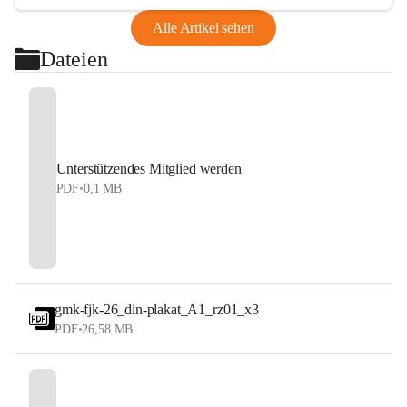
Alle Artikel sehen
Dateien
Unterstützendes Mitglied werden
PDF
•
0,1 MB
gmk-fjk-26_din-plakat_A1_rz01_x3
PDF
•
26,58 MB