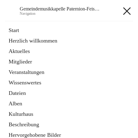
Gemeindemusikkapelle Paternion-Feistritz
Navigation
Gemeindemusikkapelle
Start
Paternion-Feistritz
Herzlich willkommen
Aktuelles
öffnet
Instagram
Mitglieder
in
Externe Webseite
neuem
Veranstaltungen
Tab
öffnet
Youtube
Wissenswertes
in
Externe Webseite
neuem
Dateien
Tab
Alben
Kulturhaus
Beschreibung
Hauptadresse
Hervorgehobene Bilder