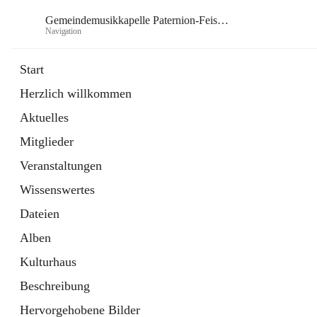
Gemeindemusikkapelle Paternion-Feistritz
Navigation
Gem
Start
Herzlich willkommen
öffnet
Instagram
Aktuelles
in
Externe Webseite
neuem
Mitglieder
Tab
öffnet
Youtube
in
Externe Webseite
Veranstaltungen
neuem
Tab
Wissenswertes
Dateien
Alben
Kulturhaus
Beschreibung
Hervorgehobene Bilder