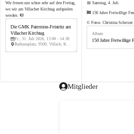
e
e
Wir freuen uns schon sehr auf den Freitag, 
📅 Samstag, 4. Juli
m
m
wo wir am Villacher Kirchtag aufspielen 
🚒 150 Jahre Freiwillige Fe
e
e
werden. 🎼
i
i
© Fotos: Christina Scherzer
n
n
Die GMK Paternion-Feistritz am 
31
d
d
Villacher Kirchtag
Album
JUL
e
e
Fr., 31. Juli 2026, 13:00 - 14:30
m
m
150 Jahre Freiwillige 
Rathausplatz, 9500, Villach, Kärnten, AUT
u
u
s
s
i
i
k
k
k
k
a
a
p
p
e
e
Mitglieder
l
l
l
l
e
e
P
P
a
a
t
t
e
e
r
r
n
n