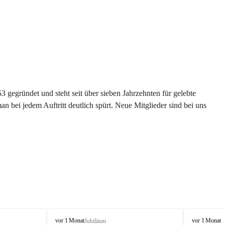
gegründet und steht seit über sieben Jahrzehnten für gelebte 
 bei jedem Auftritt deutlich spürt. Neue Mitglieder sind bei uns 
G
G
vor 1 Monat
vor 1 Monat
Jubiläum