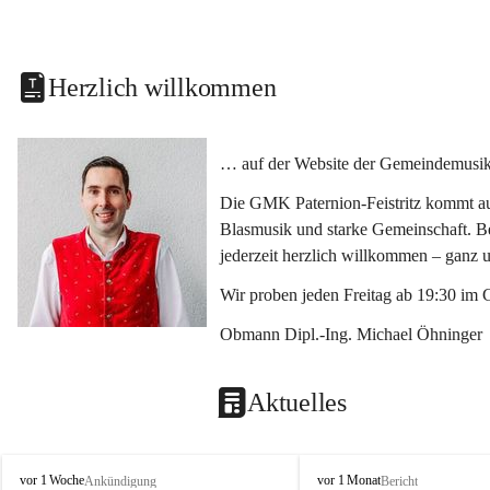
Herzlich willkommen
… auf der Website der Gemeindemusikka
Die GMK Paternion-Feistritz kommt aus
Blasmusik und starke Gemeinschaft. Bes
jederzeit herzlich willkommen – ganz 
Wir proben jeden Freitag ab 19:30 im 
Obmann Dipl.-Ing. Michael Öhninger
Aktuelles
G
G
vor 1 Woche
vor 1 Monat
Ankündigung
Bericht