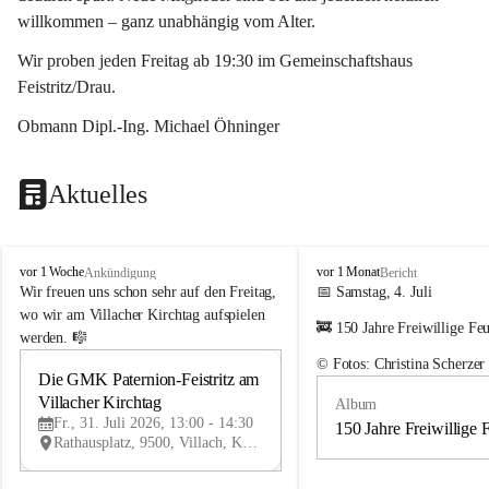
willkommen – ganz unabhängig vom Alter.
Wir proben jeden Freitag ab 19:30 im Gemeinschaftshaus 
Feistritz/Drau.
Obmann Dipl.-Ing. Michael Öhninger
Aktuelles
G
G
vor 1 Woche
vor 1 Monat
Ankündigung
Bericht
e
e
Wir freuen uns schon sehr auf den Freitag, 
📅 Samstag, 4. Juli
m
m
wo wir am Villacher Kirchtag aufspielen 
🚒 150 Jahre Freiwillige Fe
e
e
werden. 🎼
i
i
© Fotos: Christina Scherzer
n
n
Die GMK Paternion-Feistritz am 
31
d
d
Villacher Kirchtag
Album
JUL
e
e
Fr., 31. Juli 2026, 13:00 - 14:30
m
m
150 Jahre Freiwillige 
Rathausplatz, 9500, Villach, Kärnten, AUT
u
u
s
s