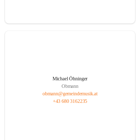
i
i
t
t
z
z
Michael Öhninger
Obmann
obmann@gemeindemusik.at
+43 680 3162235