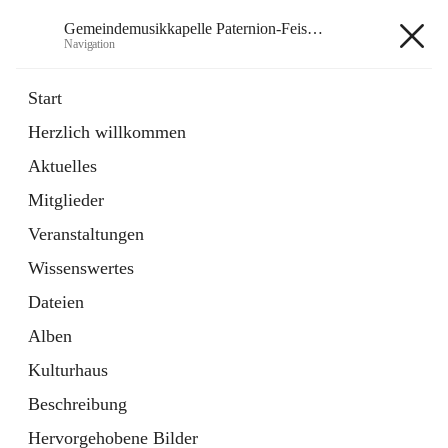
Gemeindemusikkapelle Paternion-Feistritz
Navigation
Gemeindemusikkapelle
Start
Paternion-Feistritz
Herzlich willkommen
Aktuelles
öffnet
Instagram
Mitglieder
in
Externe Webseite
neuem
Veranstaltungen
Tab
öffnet
Youtube
Wissenswertes
in
Externe Webseite
neuem
Dateien
Tab
Alben
Kulturhaus
Beschreibung
Hauptadresse
Hervorgehobene Bilder