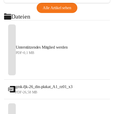
Alle Artikel sehen
Dateien
Unterstützendes Mitglied werden
PDF
•
0,1 MB
gmk-fjk-26_din-plakat_A1_rz01_x3
PDF
•
26,58 MB