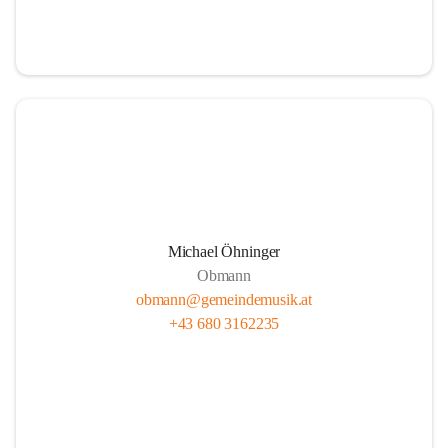
i
i
t
t
z
z
Michael Öhninger
Obmann
obmann@gemeindemusik.at
+43 680 3162235