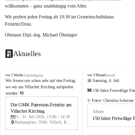
willkommen – ganz unabhängig vom Alter.
Wir proben jeden Freitag ab 19:30 im Gemeinschaftshaus 
Feistritz/Drau.
Obmann Dipl.-Ing. Michael Öhninger
Aktuelles
G
G
vor 1 Woche
vor 1 Monat
Ankündigung
Bericht
e
e
Wir freuen uns schon sehr auf den Freitag, 
📅 Samstag, 4. Juli
m
m
wo wir am Villacher Kirchtag aufspielen 
🚒 150 Jahre Freiwillige Fe
e
e
werden. 🎼
i
i
© Fotos: Christina Scherzer
n
n
Die GMK Paternion-Feistritz am 
31
d
d
Villacher Kirchtag
Album
JUL
e
e
Fr., 31. Juli 2026, 13:00 - 14:30
m
m
150 Jahre Freiwillige 
Rathausplatz, 9500, Villach, Kärnten, AUT
u
u
s
s