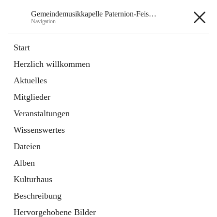
Gemeindemusikkapelle Paternion-Feistritz
Navigation
Gemeindemusikkapelle
Start
Paternion-Feistritz
Herzlich willkommen
Aktuelles
öffnet
Instagram
Mitglieder
in
Externe Webseite
neuem
Veranstaltungen
Tab
öffnet
Youtube
Wissenswertes
in
Externe Webseite
neuem
Dateien
Tab
Alben
Kulturhaus
Beschreibung
Hauptadresse
Hervorgehobene Bilder