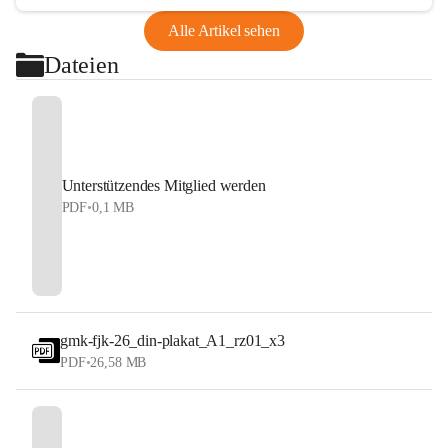
Alle Artikel sehen
Dateien
Unterstützendes Mitglied werden
PDF
•
0,1 MB
gmk-fjk-26_din-plakat_A1_rz01_x3
PDF
•
26,58 MB