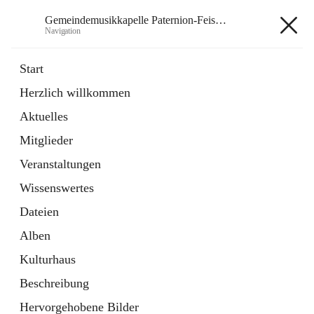
Gemeindemusikkapelle Paternion-Feistritz
Navigation
Gemeindemusikkapelle
Start
Paternion-Feistritz
Herzlich willkommen
Aktuelles
öffnet
Instagram
Mitglieder
in
Externe Webseite
neuem
Veranstaltungen
Tab
öffnet
Youtube
Wissenswertes
in
Externe Webseite
neuem
Dateien
Tab
Alben
Kulturhaus
Beschreibung
Hauptadresse
Hervorgehobene Bilder