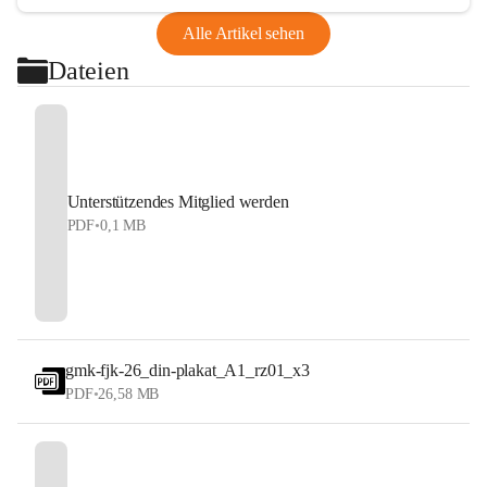
Alle Artikel sehen
Dateien
Unterstützendes Mitglied werden
PDF
•
0,1 MB
gmk-fjk-26_din-plakat_A1_rz01_x3
PDF
•
26,58 MB