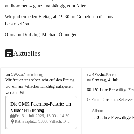
willkommen – ganz unabhängig vom Alter.
Wir proben jeden Freitag ab 19:30 im Gemeinschaftshaus 
Feistritz/Drau.
Obmann Dipl.-Ing. Michael Öhninger
Aktuelles
G
G
vor 1 Woche
vor 4 Wochen
Ankündigung
Bericht
e
e
Wir freuen uns schon sehr auf den Freitag, 
📅 Samstag, 4. Juli
m
m
wo wir am Villacher Kirchtag aufspielen 
🚒 150 Jahre Freiwillige Fe
e
e
werden. 🎼
i
i
© Fotos: Christina Scherzer
n
n
Die GMK Paternion-Feistritz am 
31
d
d
Villacher Kirchtag
Album
JUL
e
e
Fr., 31. Juli 2026, 13:00 - 14:30
m
m
150 Jahre Freiwillige 
Rathausplatz, 9500, Villach, Kärnten, AUT
u
u
s
s