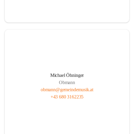
i
i
t
t
z
z
Michael Öhninger
Obmann
obmann@gemeindemusik.at
+43 680 3162235