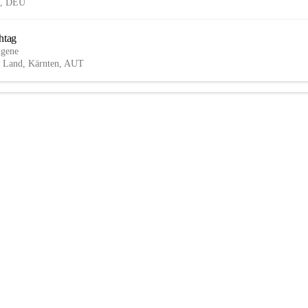
g, DEU
htag
ngene
ch Land, Kärnten, AUT