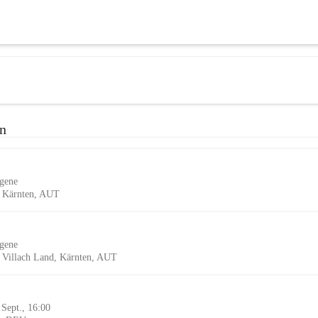
n
gene
d, Kärnten, AUT
gene
n, Villach Land, Kärnten, AUT
 Sept., 16:00