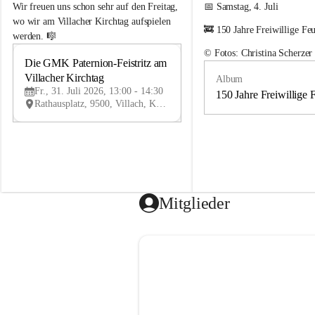
e
e
Wir freuen uns schon sehr auf den Freitag, 
📅 Samstag, 4. Juli
m
m
wo wir am Villacher Kirchtag aufspielen 
🚒 150 Jahre Freiwillige Fe
e
e
werden. 🎼
i
i
© Fotos: Christina Scherzer
n
n
Die GMK Paternion-Feistritz am 
31
d
d
Villacher Kirchtag
Album
JUL
e
e
Fr., 31. Juli 2026, 13:00 - 14:30
m
m
150 Jahre Freiwillige 
Rathausplatz, 9500, Villach, Kärnten, AUT
u
u
s
s
i
i
k
k
k
k
a
a
p
p
e
e
Mitglieder
l
l
l
l
e
e
P
P
a
a
t
t
e
e
r
r
n
n