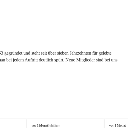
gegründet und steht seit über sieben Jahrzehnten für gelebte 
 bei jedem Auftritt deutlich spürt. Neue Mitglieder sind bei uns 
G
G
vor 1 Monat
vor 1 Monat
Jubiläum