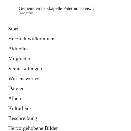
Gemeindemusikkapelle Paternion-Feistritz
Navigation
Gem
Start
Herzlich willkommen
öffnet
Instagram
Aktuelles
in
Externe Webseite
neuem
Mitglieder
Tab
öffnet
Youtube
in
Externe Webseite
Veranstaltungen
neuem
Tab
Wissenswertes
Dateien
Alben
Kulturhaus
Beschreibung
Hervorgehobene Bilder