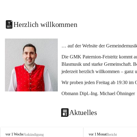
Herzlich willkommen
… auf der Website der Gemeindemusikka
Die GMK Paternion-Feistritz kommt aus
Blasmusik und starke Gemeinschaft. Bes
jederzeit herzlich willkommen – ganz 
Wir proben jeden Freitag ab 19:30 im 
Obmann Dipl.-Ing. Michael Öhninger
Aktuelles
G
G
vor 1 Woche
vor 1 Monat
Ankündigung
Bericht