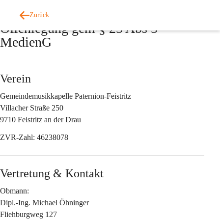
Impressum
Zurück
Offenlegung gem § 25 Abs 5 
MedienG
Verein
Gemeindemusikkapelle Paternion-Feistritz
Villacher Straße 250
9710 Feistritz an der Drau
ZVR-Zahl:
 46238078
Vertretung & Kontakt
Obmann:
Dipl.-Ing. Michael Öhninger
Fliehburgweg 127