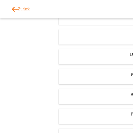
Zurück
D
K
A
F