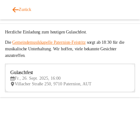
Gemeindemusikkapelle Paternion-Feistritz
Zurück
vor 10 Monaten
Herzliche Einladung zum heutigen Gulaschfest.
Die 
Gemeindemusikkapelle Paternion-Feistritz
 sorgt ab 18:30 für die 
musikalische Unterhaltung. Wir hoffen, viele bekannte Gesichter 
anzutreffen.
Gulaschfest
26
Fr., 26. Sept. 2025, 16:00
SEP
Villacher Straße 250, 9710 Paternion, AUT