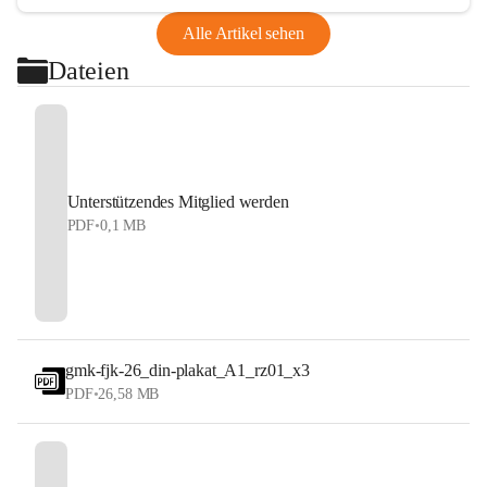
Alle Artikel sehen
Dateien
Unterstützendes Mitglied werden
PDF
•
0,1 MB
gmk-fjk-26_din-plakat_A1_rz01_x3
PDF
•
26,58 MB