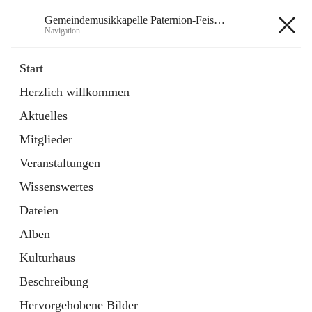
Gemeindemusikkapelle Paternion-Feistritz
Navigation
Gemeindemusikkapelle
Start
Paternion-Feistritz
Herzlich willkommen
Aktuelles
öffnet
Instagram
Mitglieder
in
Externe Webseite
neuem
Veranstaltungen
Tab
öffnet
Youtube
Wissenswertes
in
Externe Webseite
neuem
Dateien
Tab
Alben
Kulturhaus
Beschreibung
Hauptadresse
Hervorgehobene Bilder