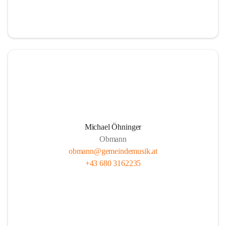
i
i
t
t
z
z
Michael Öhninger
Obmann
obmann@gemeindemusik.at
+43 680 3162235