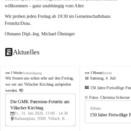
willkommen – ganz unabhängig vom Alter.
Wir proben jeden Freitag ab 19:30 im Gemeinschaftshaus 
Feistritz/Drau.
Obmann Dipl.-Ing. Michael Öhninger
Aktuelles
G
G
vor 1 Woche
vor 1 Monat
Ankündigung
Bericht
e
e
Wir freuen uns schon sehr auf den Freitag, 
📅 Samstag, 4. Juli
m
m
wo wir am Villacher Kirchtag aufspielen 
🚒 150 Jahre Freiwillige Fe
e
e
werden. 🎼
i
i
© Fotos: Christina Scherzer
n
n
Die GMK Paternion-Feistritz am 
31
d
d
Villacher Kirchtag
Album
JUL
e
e
Fr., 31. Juli 2026, 13:00 - 14:30
m
m
150 Jahre Freiwillige 
Rathausplatz, 9500, Villach, Kärnten, AUT
u
u
s
s