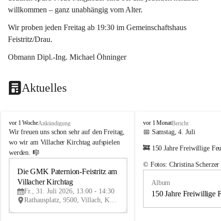
willkommen – ganz unabhängig vom Alter.
Wir proben jeden Freitag ab 19:30 im Gemeinschaftshaus 
Feistritz/Drau.
Obmann Dipl.-Ing. Michael Öhninger
Aktuelles
G
G
vor 1 Woche
vor 1 Monat
Ankündigung
Bericht
e
e
Wir freuen uns schon sehr auf den Freitag, 
📅 Samstag, 4. Juli
m
m
wo wir am Villacher Kirchtag aufspielen 
🚒 150 Jahre Freiwillige Fe
e
e
werden. 🎼
i
i
© Fotos: Christina Scherzer
n
n
Die GMK Paternion-Feistritz am 
31
d
d
Villacher Kirchtag
Album
JUL
e
e
Fr., 31. Juli 2026, 13:00 - 14:30
m
m
150 Jahre Freiwillige 
Rathausplatz, 9500, Villach, Kärnten, AUT
u
u
s
s