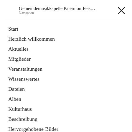
Gemeindemusikkapelle Paternion-Feistritz
Navigation
Gemeindemusikkapelle
Start
Paternion-Feistritz
Herzlich willkommen
Aktuelles
öffnet
Instagram
Mitglieder
in
Externe Webseite
neuem
Veranstaltungen
Tab
öffnet
Youtube
Wissenswertes
in
Externe Webseite
neuem
Dateien
Tab
Alben
Kulturhaus
Beschreibung
Hauptadresse
Hervorgehobene Bilder