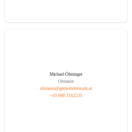
i
i
t
t
z
z
Michael Öhninger
Obmann
obmann@gemeindemusik.at
+43 680 3162235