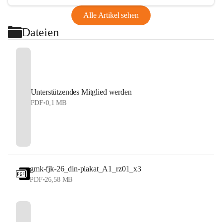
Alle Artikel sehen
Dateien
Unterstützendes Mitglied werden
PDF
•
0,1 MB
gmk-fjk-26_din-plakat_A1_rz01_x3
PDF
•
26,58 MB