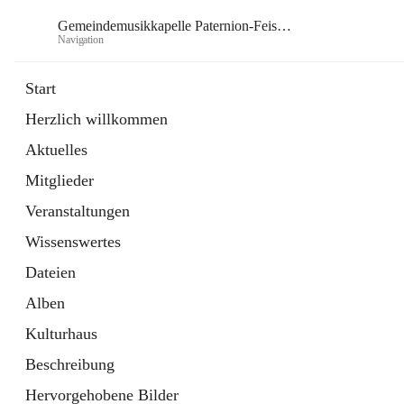
Gemeindemusikkapelle Paternion-Feistritz
Navigation
Gem
Start
Herzlich willkommen
öffnet
Instagram
Aktuelles
in
Externe Webseite
neuem
Mitglieder
Tab
öffnet
Youtube
in
Externe Webseite
Veranstaltungen
neuem
Tab
Wissenswertes
Dateien
Alben
Kulturhaus
Beschreibung
Hervorgehobene Bilder