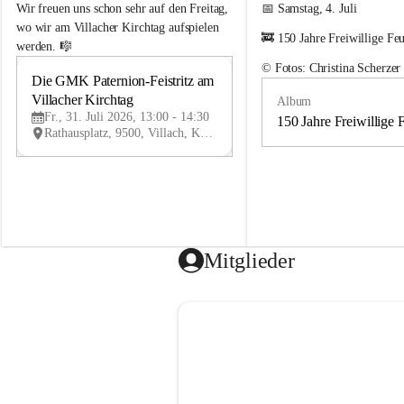
e
e
Wir freuen uns schon sehr auf den Freitag, 
📅 Samstag, 4. Juli
m
m
wo wir am Villacher Kirchtag aufspielen 
🚒 150 Jahre Freiwillige Fe
e
e
werden. 🎼
i
i
© Fotos: Christina Scherzer
n
n
Die GMK Paternion-Feistritz am 
31
d
d
Villacher Kirchtag
Album
JUL
e
e
Fr., 31. Juli 2026, 13:00 - 14:30
m
m
150 Jahre Freiwillige 
Rathausplatz, 9500, Villach, Kärnten, AUT
u
u
s
s
i
i
k
k
k
k
a
a
p
p
e
e
Mitglieder
l
l
l
l
e
e
P
P
a
a
t
t
e
e
r
r
n
n