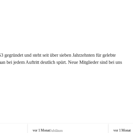
gegründet und steht seit über sieben Jahrzehnten für gelebte 
 bei jedem Auftritt deutlich spürt. Neue Mitglieder sind bei uns 
G
G
vor 1 Monat
vor 1 Monat
Jubiläum