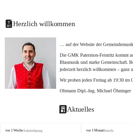
Herzlich willkommen
… auf der Website der Gemeindemusikka
Die GMK Paternion-Feistritz kommt aus
Blasmusik und starke Gemeinschaft. Bes
jederzeit herzlich willkommen – ganz 
Wir proben jeden Freitag ab 19:30 im 
Obmann Dipl.-Ing. Michael Öhninger
Aktuelles
G
G
vor 1 Woche
vor 1 Monat
Ankündigung
Bericht