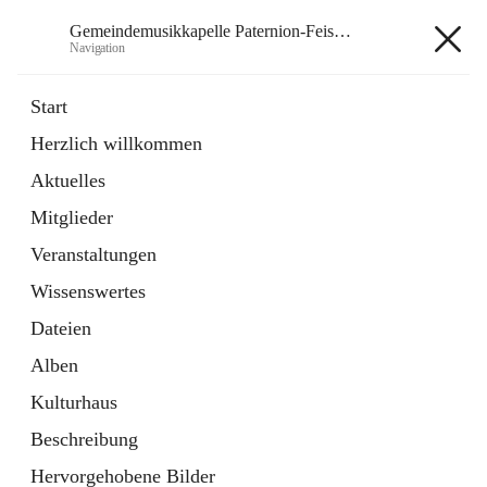
Gemeindemusikkapelle Paternion-Feistritz
Navigation
Gemeindemusikkapelle
Start
Paternion-Feistritz
Herzlich willkommen
Aktuelles
öffnet
Instagram
Mitglieder
in
Externe Webseite
neuem
Veranstaltungen
Tab
öffnet
Youtube
Wissenswertes
in
Externe Webseite
neuem
Dateien
Tab
Alben
Kulturhaus
Beschreibung
Hauptadresse
Hervorgehobene Bilder