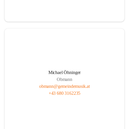
i
i
t
t
z
z
Michael Öhninger
Obmann
obmann@gemeindemusik.at
+43 680 3162235