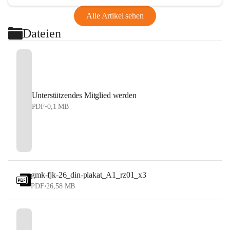
Alle Artikel sehen
Dateien
Unterstützendes Mitglied werden
PDF
•
0,1 MB
gmk-fjk-26_din-plakat_A1_rz01_x3
PDF
•
26,58 MB