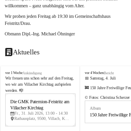
willkommen – ganz unabhängig vom Alter.
Wir proben jeden Freitag ab 19:30 im Gemeinschaftshaus 
Feistritz/Drau.
Obmann Dipl.-Ing. Michael Öhninger
Aktuelles
G
G
vor 1 Woche
vor 4 Wochen
Ankündigung
Bericht
e
e
Wir freuen uns schon sehr auf den Freitag, 
📅 Samstag, 4. Juli
m
m
wo wir am Villacher Kirchtag aufspielen 
🚒 150 Jahre Freiwillige Fe
e
e
werden. 🎼
i
i
© Fotos: Christina Scherzer
n
n
Die GMK Paternion-Feistritz am 
31
d
d
Villacher Kirchtag
Album
JUL
e
e
Fr., 31. Juli 2026, 13:00 - 14:30
m
m
150 Jahre Freiwillige 
Rathausplatz, 9500, Villach, Kärnten, AUT
u
u
s
s