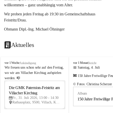
willkommen – ganz unabhängig vom Alter.
Wir proben jeden Freitag ab 19:30 im Gemeinschaftshaus 
Feistritz/Drau.
Obmann Dipl.-Ing. Michael Öhninger
Aktuelles
G
G
vor 1 Woche
vor 1 Monat
Ankündigung
Bericht
e
e
Wir freuen uns schon sehr auf den Freitag, 
📅 Samstag, 4. Juli
m
m
wo wir am Villacher Kirchtag aufspielen 
🚒 150 Jahre Freiwillige Fe
e
e
werden. 🎼
i
i
© Fotos: Christina Scherzer
n
n
Die GMK Paternion-Feistritz am 
31
d
d
Villacher Kirchtag
Album
JUL
e
e
Fr., 31. Juli 2026, 13:00 - 14:30
m
m
150 Jahre Freiwillige 
Rathausplatz, 9500, Villach, Kärnten, AUT
u
u
s
s