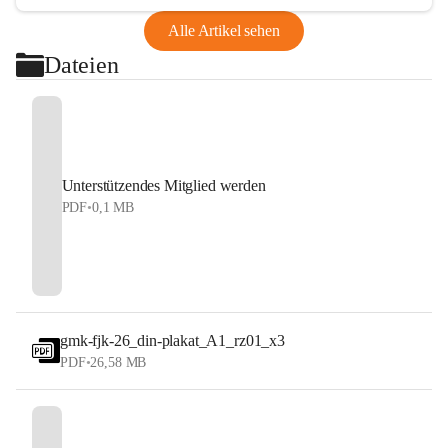
Alle Artikel sehen
Dateien
Unterstützendes Mitglied werden
PDF
•
0,1 MB
gmk-fjk-26_din-plakat_A1_rz01_x3
PDF
•
26,58 MB