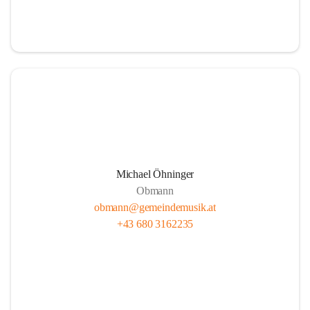
i
i
t
t
z
z
Michael Öhninger
Obmann
obmann@gemeindemusik.at
+43 680 3162235