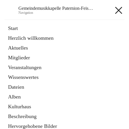
Gemeindemusikkapelle Paternion-Feistritz
Navigation
Gemeindemusikkapelle
Start
Paternion-Feistritz
Herzlich willkommen
Aktuelles
öffnet
Instagram
Mitglieder
in
Externe Webseite
neuem
Veranstaltungen
Tab
öffnet
Youtube
Wissenswertes
in
Externe Webseite
neuem
Dateien
Tab
Alben
Kulturhaus
Beschreibung
Hauptadresse
Hervorgehobene Bilder