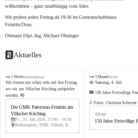
willkommen – ganz unabhängig vom Alter.
Wir proben jeden Freitag ab 19:30 im Gemeinschaftshaus 
Feistritz/Drau.
Obmann Dipl.-Ing. Michael Öhninger
Aktuelles
G
G
vor 1 Woche
vor 1 Monat
Ankündigung
Bericht
e
e
Wir freuen uns schon sehr auf den Freitag, 
📅 Samstag, 4. Juli
m
m
wo wir am Villacher Kirchtag aufspielen 
🚒 150 Jahre Freiwillige Fe
e
e
werden. 🎼
i
i
© Fotos: Christina Scherzer
n
n
Die GMK Paternion-Feistritz am 
31
d
d
Villacher Kirchtag
Album
JUL
e
e
Fr., 31. Juli 2026, 13:00 - 14:30
m
m
150 Jahre Freiwillige 
Rathausplatz, 9500, Villach, Kärnten, AUT
u
u
s
s