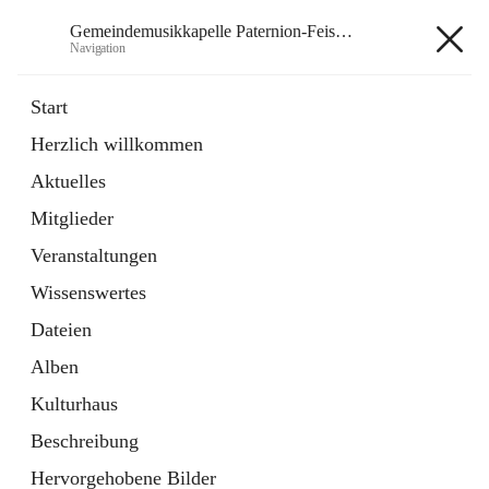
Gemeindemusikkapelle Paternion-Feistritz
Navigation
Gemeindemusikkapelle
Start
Paternion-Feistritz
Herzlich willkommen
Aktuelles
öffnet
Instagram
Mitglieder
in
Externe Webseite
neuem
Veranstaltungen
Tab
öffnet
Youtube
Wissenswertes
in
Externe Webseite
neuem
Dateien
Tab
Alben
Kulturhaus
Beschreibung
Hauptadresse
Hervorgehobene Bilder