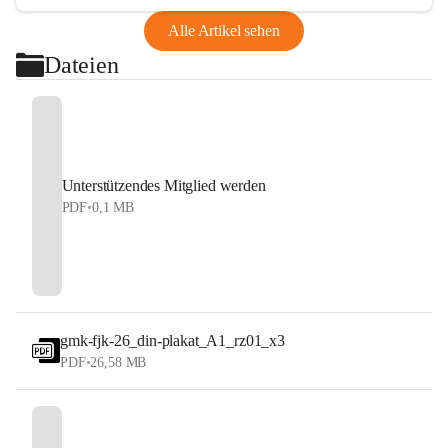
Alle Artikel sehen
Dateien
Unterstützendes Mitglied werden
PDF
•
0,1 MB
gmk-fjk-26_din-plakat_A1_rz01_x3
PDF
•
26,58 MB