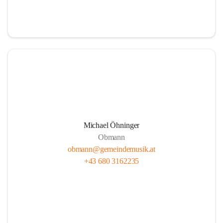
i
i
t
t
z
z
Michael Öhninger
Obmann
obmann@gemeindemusik.at
+43 680 3162235