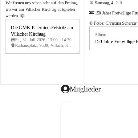
e
e
Wir freuen uns schon sehr auf den Freitag, 
📅 Samstag, 4. Juli
m
m
wo wir am Villacher Kirchtag aufspielen 
🚒 150 Jahre Freiwillige Fe
e
e
werden. 🎼
i
i
© Fotos: Christina Scherzer
n
n
Die GMK Paternion-Feistritz am 
31
d
d
Villacher Kirchtag
Album
JUL
e
e
Fr., 31. Juli 2026, 13:00 - 14:30
m
m
150 Jahre Freiwillige 
Rathausplatz, 9500, Villach, Kärnten, AUT
u
u
s
s
i
i
k
k
k
k
a
a
p
p
e
e
Mitglieder
l
l
l
l
e
e
P
P
a
a
t
t
e
e
r
r
n
n