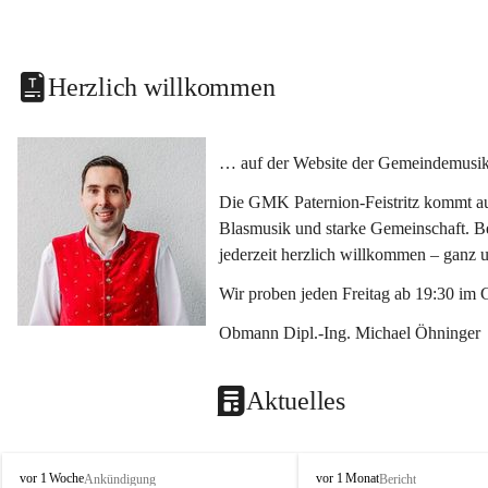
Herzlich willkommen
… auf der Website der Gemeindemusikka
Die GMK Paternion-Feistritz kommt aus
Blasmusik und starke Gemeinschaft. Bes
jederzeit herzlich willkommen – ganz 
Wir proben jeden Freitag ab 19:30 im 
Obmann Dipl.-Ing. Michael Öhninger
Aktuelles
G
G
vor 1 Woche
vor 1 Monat
Ankündigung
Bericht