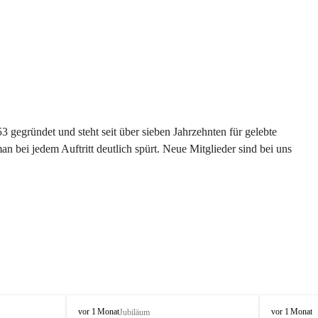
gegründet und steht seit über sieben Jahrzehnten für gelebte 
 bei jedem Auftritt deutlich spürt. Neue Mitglieder sind bei uns 
G
G
vor 1 Monat
vor 1 Monat
Jubiläum