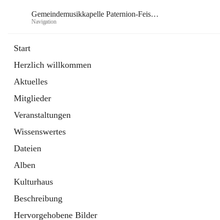
Gemeindemusikkapelle Paternion-Feistritz
Navigation
Gem
Start
Herzlich willkommen
öffnet
Instagram
Aktuelles
in
Externe Webseite
neuem
Mitglieder
Tab
öffnet
Youtube
in
Externe Webseite
Veranstaltungen
neuem
Tab
Wissenswertes
Dateien
Alben
Kulturhaus
Beschreibung
Hervorgehobene Bilder