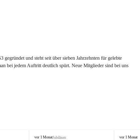
gegründet und steht seit über sieben Jahrzehnten für gelebte 
 bei jedem Auftritt deutlich spürt. Neue Mitglieder sind bei uns 
G
G
vor 1 Monat
vor 1 Monat
Jubiläum