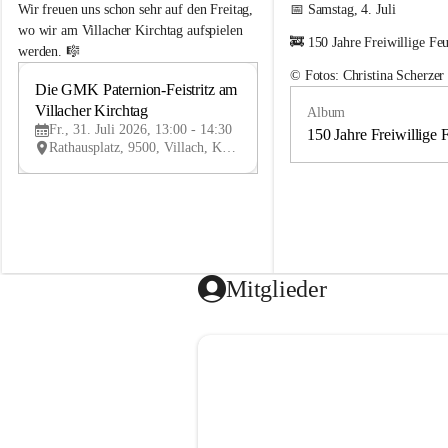
e
e
Wir freuen uns schon sehr auf den Freitag, 
📅 Samstag, 4. Juli
m
m
wo wir am Villacher Kirchtag aufspielen 
🚒 150 Jahre Freiwillige Fe
e
e
werden. 🎼
i
i
© Fotos: Christina Scherzer
n
n
Die GMK Paternion-Feistritz am 
31
d
d
Villacher Kirchtag
Album
JUL
e
e
Fr., 31. Juli 2026, 13:00 - 14:30
m
m
150 Jahre Freiwillige 
Rathausplatz, 9500, Villach, Kärnten, AUT
u
u
s
s
i
i
k
k
k
k
a
a
p
p
e
e
Mitglieder
l
l
l
l
e
e
P
P
a
a
t
t
e
e
r
r
n
n