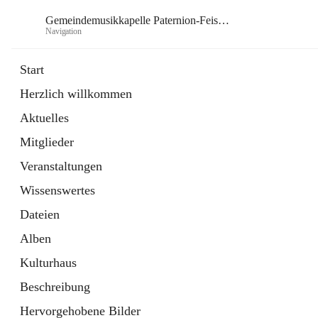
Gemeindemusikkapelle Paternion-Feistritz
Navigation
Gem
Start
Herzlich willkommen
öffnet
Instagram
Aktuelles
in
Externe Webseite
neuem
Mitglieder
Tab
öffnet
Youtube
in
Externe Webseite
Veranstaltungen
neuem
Tab
Wissenswertes
Dateien
Alben
Kulturhaus
Beschreibung
Hervorgehobene Bilder