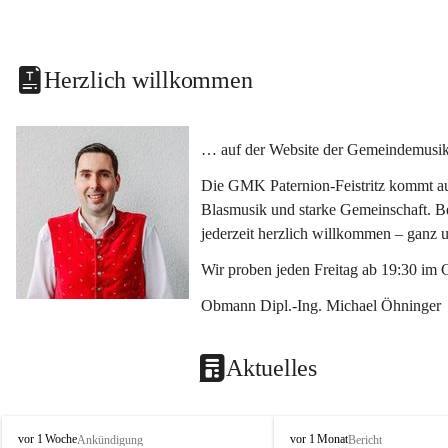
Herzlich willkommen
… auf der Website der Gemeindemusikka
Die GMK Paternion-Feistritz kommt aus
Blasmusik und starke Gemeinschaft. Bes
jederzeit herzlich willkommen – ganz 
Wir proben jeden Freitag ab 19:30 im 
Obmann Dipl.-Ing. Michael Öhninger
Aktuelles
G
G
vor 1 Woche
vor 1 Monat
Ankündigung
Bericht