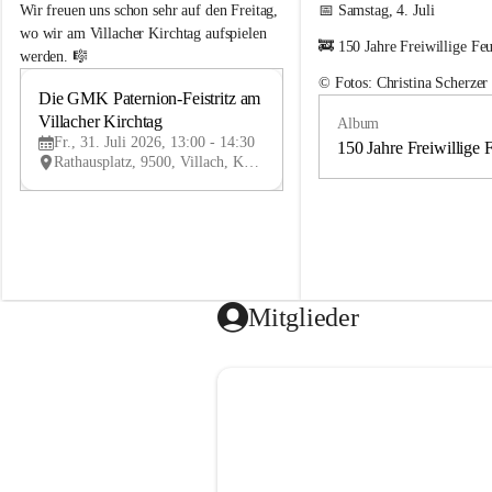
e
e
Wir freuen uns schon sehr auf den Freitag, 
📅 Samstag, 4. Juli
m
m
wo wir am Villacher Kirchtag aufspielen 
🚒 150 Jahre Freiwillige Fe
e
e
werden. 🎼
i
i
© Fotos: Christina Scherzer
n
n
Die GMK Paternion-Feistritz am 
31
d
d
Villacher Kirchtag
Album
JUL
e
e
Fr., 31. Juli 2026, 13:00 - 14:30
m
m
150 Jahre Freiwillige 
Rathausplatz, 9500, Villach, Kärnten, AUT
u
u
s
s
i
i
k
k
k
k
a
a
p
p
e
e
Mitglieder
l
l
l
l
e
e
P
P
a
a
t
t
e
e
r
r
n
n