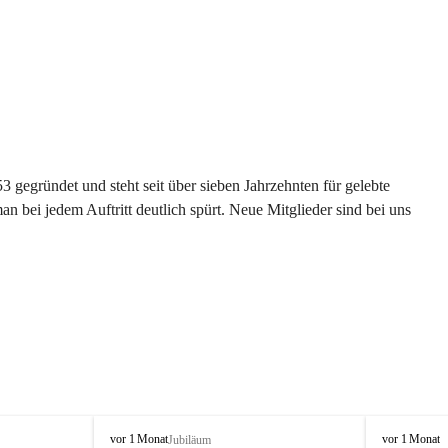
gegründet und steht seit über sieben Jahrzehnten für gelebte 
 bei jedem Auftritt deutlich spürt. Neue Mitglieder sind bei uns 
G
G
vor 1 Monat
vor 1 Monat
Jubiläum