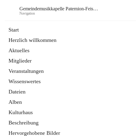
Gemeindemusikkapelle Paternion-Feistritz
Navigation
Gem
Start
Herzlich willkommen
öffnet
Instagram
Aktuelles
in
Externe Webseite
neuem
Mitglieder
Tab
öffnet
Youtube
in
Externe Webseite
Veranstaltungen
neuem
Tab
Wissenswertes
Dateien
Alben
Kulturhaus
Beschreibung
Hervorgehobene Bilder