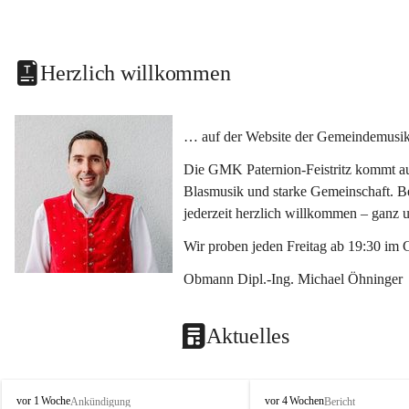
Herzlich willkommen
… auf der Website der Gemeindemusikka
Die GMK Paternion-Feistritz kommt aus
Blasmusik und starke Gemeinschaft. Bes
jederzeit herzlich willkommen – ganz 
Wir proben jeden Freitag ab 19:30 im 
Obmann Dipl.-Ing. Michael Öhninger
Aktuelles
G
G
vor 1 Woche
vor 4 Wochen
Ankündigung
Bericht