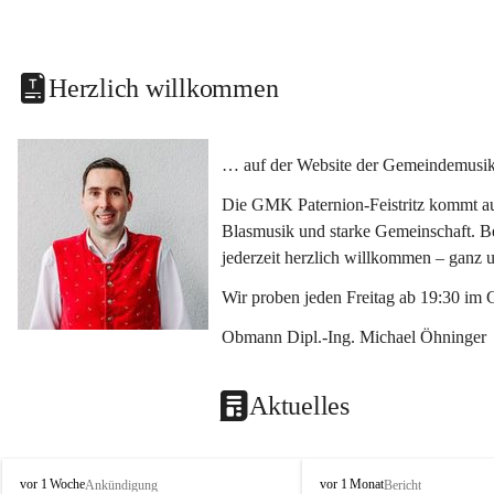
Herzlich willkommen
… auf der Website der Gemeindemusikka
Die GMK Paternion-Feistritz kommt aus
Blasmusik und starke Gemeinschaft. Bes
jederzeit herzlich willkommen – ganz 
Wir proben jeden Freitag ab 19:30 im 
Obmann Dipl.-Ing. Michael Öhninger
Aktuelles
G
G
vor 1 Woche
vor 1 Monat
Ankündigung
Bericht