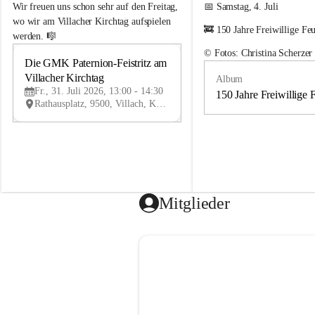
e
e
Wir freuen uns schon sehr auf den Freitag, 
📅 Samstag, 4. Juli
m
m
wo wir am Villacher Kirchtag aufspielen 
🚒 150 Jahre Freiwillige Fe
e
e
werden. 🎼
i
i
© Fotos: Christina Scherzer
n
n
Die GMK Paternion-Feistritz am 
31
d
d
Villacher Kirchtag
Album
JUL
e
e
Fr., 31. Juli 2026, 13:00 - 14:30
m
m
150 Jahre Freiwillige 
Rathausplatz, 9500, Villach, Kärnten, AUT
u
u
s
s
i
i
k
k
k
k
a
a
p
p
e
e
Mitglieder
l
l
l
l
e
e
P
P
a
a
t
t
e
e
r
r
n
n