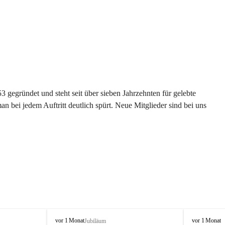
gegründet und steht seit über sieben Jahrzehnten für gelebte 
 bei jedem Auftritt deutlich spürt. Neue Mitglieder sind bei uns 
G
G
vor 1 Monat
vor 1 Monat
Jubiläum