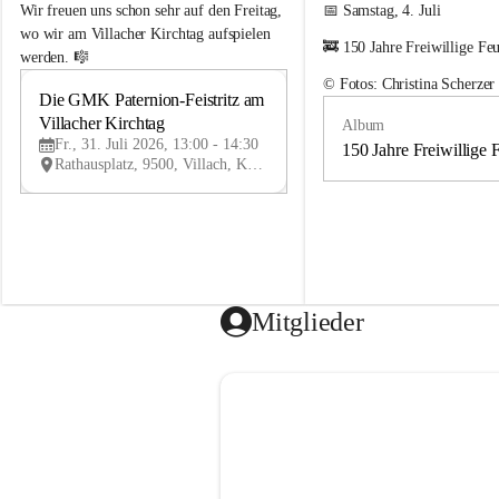
e
e
Wir freuen uns schon sehr auf den Freitag, 
📅 Samstag, 4. Juli
m
m
wo wir am Villacher Kirchtag aufspielen 
🚒 150 Jahre Freiwillige Fe
e
e
werden. 🎼
i
i
© Fotos: Christina Scherzer
n
n
Die GMK Paternion-Feistritz am 
31
d
d
Villacher Kirchtag
Album
JUL
e
e
Fr., 31. Juli 2026, 13:00 - 14:30
m
m
150 Jahre Freiwillige 
Rathausplatz, 9500, Villach, Kärnten, AUT
u
u
s
s
i
i
k
k
k
k
a
a
p
p
e
e
Mitglieder
l
l
l
l
e
e
P
P
a
a
t
t
e
e
r
r
n
n