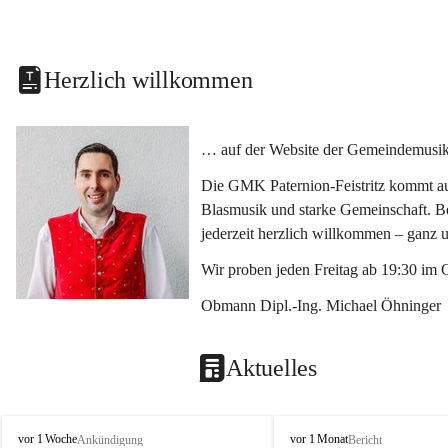
Herzlich willkommen
… auf der Website der Gemeindemusikka
Die GMK Paternion-Feistritz kommt aus
Blasmusik und starke Gemeinschaft. Bes
jederzeit herzlich willkommen – ganz 
Wir proben jeden Freitag ab 19:30 im 
Obmann Dipl.-Ing. Michael Öhninger
Aktuelles
G
G
vor 1 Woche
vor 1 Monat
Ankündigung
Bericht