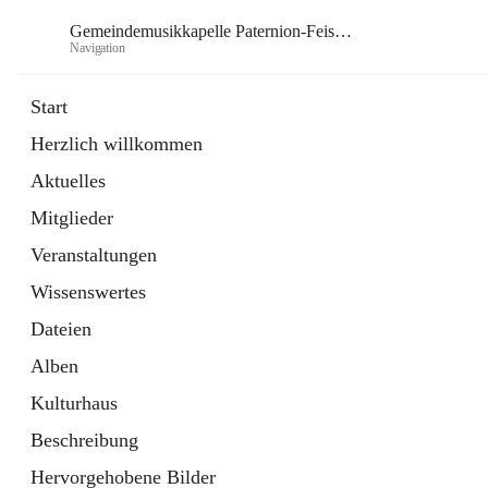
Gemeindemusikkapelle Paternion-Feistritz
Navigation
Gem
Start
Herzlich willkommen
öffnet
Instagram
Aktuelles
in
Externe Webseite
neuem
Mitglieder
Tab
öffnet
Youtube
in
Externe Webseite
Veranstaltungen
neuem
Tab
Wissenswertes
Dateien
Alben
Kulturhaus
Beschreibung
Hervorgehobene Bilder