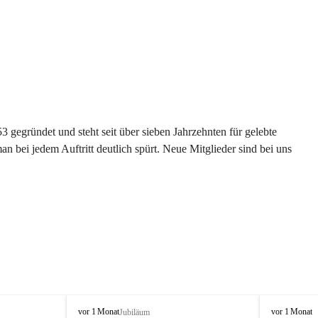
gegründet und steht seit über sieben Jahrzehnten für gelebte 
 bei jedem Auftritt deutlich spürt. Neue Mitglieder sind bei uns 
G
G
vor 1 Monat
vor 1 Monat
Jubiläum