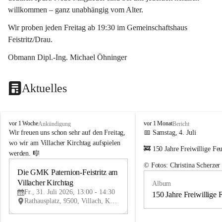
willkommen – ganz unabhängig vom Alter.
Wir proben jeden Freitag ab 19:30 im Gemeinschaftshaus 
Feistritz/Drau.
Obmann Dipl.-Ing. Michael Öhninger
Aktuelles
G
G
vor 1 Woche
vor 1 Monat
Ankündigung
Bericht
e
e
Wir freuen uns schon sehr auf den Freitag, 
📅 Samstag, 4. Juli
m
m
wo wir am Villacher Kirchtag aufspielen 
🚒 150 Jahre Freiwillige Fe
e
e
werden. 🎼
i
i
© Fotos: Christina Scherzer
n
n
Die GMK Paternion-Feistritz am 
31
d
d
Villacher Kirchtag
Album
JUL
e
e
Fr., 31. Juli 2026, 13:00 - 14:30
m
m
150 Jahre Freiwillige 
Rathausplatz, 9500, Villach, Kärnten, AUT
u
u
s
s