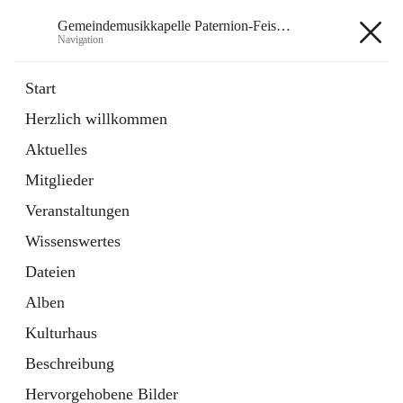
Gemeindemusikkapelle Paternion-Feistritz
Navigation
Gemeindemusikkapelle
Start
Paternion-Feistritz
Herzlich willkommen
Aktuelles
öffnet
Instagram
Mitglieder
in
Externe Webseite
neuem
Veranstaltungen
Tab
öffnet
Youtube
Wissenswertes
in
Externe Webseite
neuem
Dateien
Tab
Alben
Kulturhaus
Beschreibung
Hauptadresse
Hervorgehobene Bilder