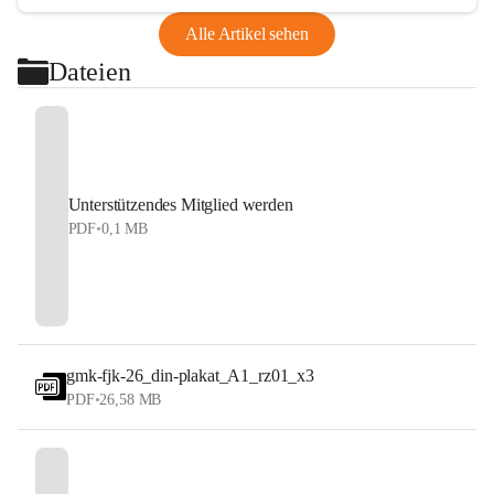
Alle Artikel sehen
Dateien
Unterstützendes Mitglied werden
PDF
•
0,1 MB
gmk-fjk-26_din-plakat_A1_rz01_x3
PDF
•
26,58 MB