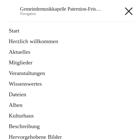
Gemeindemusikkapelle Paternion-Feistritz
Navigation
Gemeindemusikkapelle
Start
Paternion-Feistritz
Herzlich willkommen
Aktuelles
öffnet
Instagram
Mitglieder
in
Externe Webseite
neuem
Veranstaltungen
Tab
öffnet
Youtube
Wissenswertes
in
Externe Webseite
neuem
Dateien
Tab
Alben
Kulturhaus
Beschreibung
Hauptadresse
Hervorgehobene Bilder