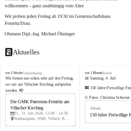
willkommen – ganz unabhängig vom Alter.
Wir proben jeden Freitag ab 19:30 im Gemeinschaftshaus 
Feistritz/Drau.
Obmann Dipl.-Ing. Michael Öhninger
Aktuelles
G
G
vor 1 Woche
vor 1 Monat
Ankündigung
Bericht
e
e
Wir freuen uns schon sehr auf den Freitag, 
📅 Samstag, 4. Juli
m
m
wo wir am Villacher Kirchtag aufspielen 
🚒 150 Jahre Freiwillige Fe
e
e
werden. 🎼
i
i
© Fotos: Christina Scherzer
n
n
Die GMK Paternion-Feistritz am 
31
d
d
Villacher Kirchtag
Album
JUL
e
e
Fr., 31. Juli 2026, 13:00 - 14:30
m
m
150 Jahre Freiwillige 
Rathausplatz, 9500, Villach, Kärnten, AUT
u
u
s
s