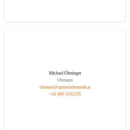
i
i
t
t
z
z
Michael Öhninger
Obmann
obmann@gemeindemusik.at
+43 680 3162235