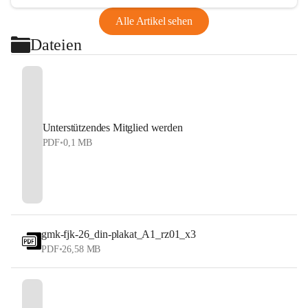
Alle Artikel sehen
Dateien
Unterstützendes Mitglied werden
PDF
•
0,1 MB
gmk-fjk-26_din-plakat_A1_rz01_x3
PDF
•
26,58 MB