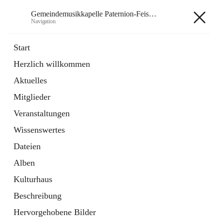
Gemeindemusikkapelle Paternion-Feistritz
Navigation
Gemeindemusikkapelle
Start
Paternion-Feistritz
Herzlich willkommen
Aktuelles
öffnet
Instagram
Mitglieder
in
Externe Webseite
neuem
Veranstaltungen
Tab
öffnet
Youtube
Wissenswertes
in
Externe Webseite
neuem
Dateien
Tab
Alben
Kulturhaus
Beschreibung
Hauptadresse
Hervorgehobene Bilder