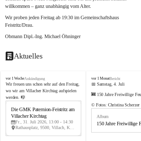
willkommen – ganz unabhängig vom Alter.
Wir proben jeden Freitag ab 19:30 im Gemeinschaftshaus 
Feistritz/Drau.
Obmann Dipl.-Ing. Michael Öhninger
Aktuelles
G
G
vor 1 Woche
vor 1 Monat
Ankündigung
Bericht
e
e
Wir freuen uns schon sehr auf den Freitag, 
📅 Samstag, 4. Juli
m
m
wo wir am Villacher Kirchtag aufspielen 
🚒 150 Jahre Freiwillige Fe
e
e
werden. 🎼
i
i
© Fotos: Christina Scherzer
n
n
Die GMK Paternion-Feistritz am 
31
d
d
Villacher Kirchtag
Album
JUL
e
e
Fr., 31. Juli 2026, 13:00 - 14:30
m
m
150 Jahre Freiwillige 
Rathausplatz, 9500, Villach, Kärnten, AUT
u
u
s
s