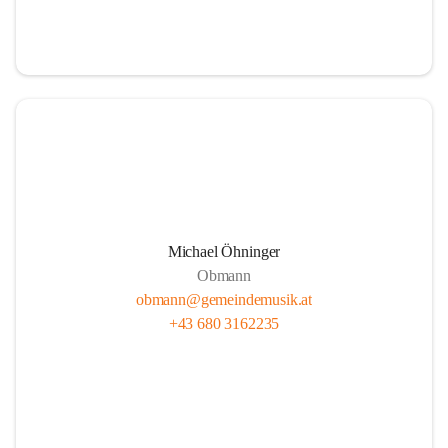
i
i
t
t
z
z
Michael Öhninger
Obmann
obmann@gemeindemusik.at
+43 680 3162235