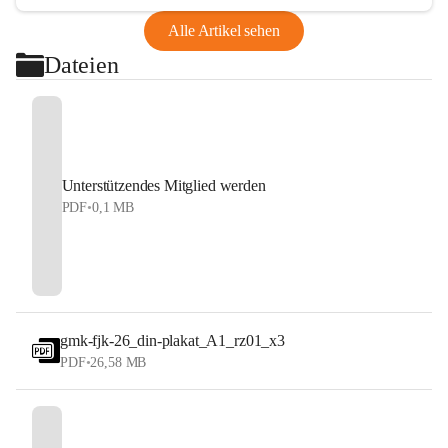
Alle Artikel sehen
Dateien
Unterstützendes Mitglied werden
PDF
•
0,1 MB
gmk-fjk-26_din-plakat_A1_rz01_x3
PDF
•
26,58 MB